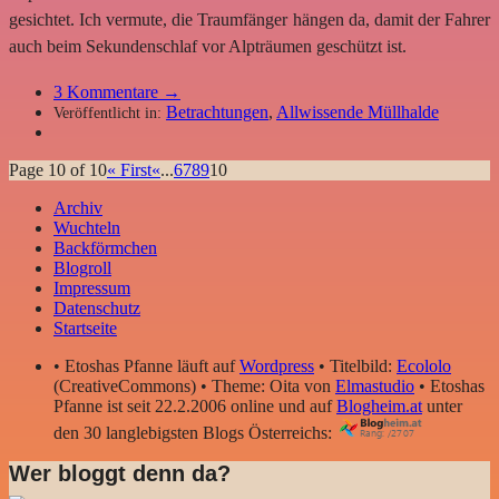
gesichtet. Ich vermute, die Traumfänger hängen da, damit der Fahrer
auch beim Sekundenschlaf vor Alpträumen geschützt ist.
3
Kommentare →
Betrachtungen
,
Allwissende Müllhalde
Veröffentlicht in:
Page 10 of 10
« First
«
...
6
7
8
9
10
Archiv
Wuchteln
Backförmchen
Blogroll
Impressum
Datenschutz
Startseite
• Etoshas Pfanne läuft auf
Wordpress
• Titelbild:
Ecololo
(CreativeCommons) • Theme: Oita von
Elmastudio
• Etoshas
Pfanne ist seit 22.2.2006 online und auf
Blogheim.at
unter
den 30 langlebigsten Blogs Österreichs:
Wer bloggt denn da?