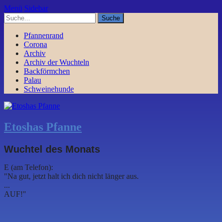
Menü
Sidebar
Pfannenrand
Corona
Archiv
Archiv der Wuchteln
Backförmchen
Palau
Schweinehunde
Etoshas Pfanne
Wuchtel des Monats
E (am Telefon):
"Na gut, jetzt halt ich dich nicht länger aus.
...
AUF!"