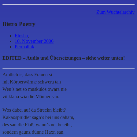
Zum Wuchtelarchiv
Bistro Poetry
Etosha
,
10. November 2006
Permalink
EDITED – Audio und Übersetzungen – siehe weiter unten!
Amtlich is, dass Frauen si
mit Körperwärme schwera tan
Weu’s net so muskulös owara nie
vü klana wia die Männer san.
Wos dabei auf da Streckn bleibt?
Kakaosprudler sagn’s bei uns daham,
des san die Fiaß, wann’s net beleibt,
sondern gaunz dünne Haxn san.