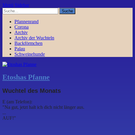
Menü
Sidebar
Pfannenrand
Corona
Archiv
Archiv der Wuchteln
Backförmchen
Palau
Schweinehunde
Etoshas Pfanne
Wuchtel des Monats
E (am Telefon):
"Na gut, jetzt halt ich dich nicht länger aus.
...
AUF!"