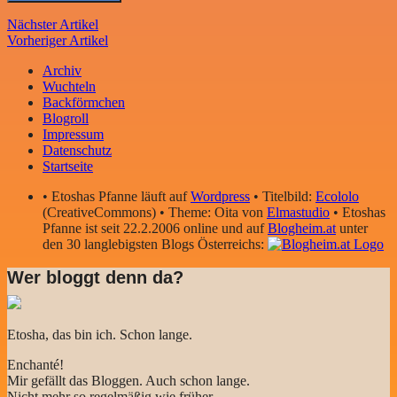
Nächster Artikel
Vorheriger Artikel
Archiv
Wuchteln
Backförmchen
Blogroll
Impressum
Datenschutz
Startseite
• Etoshas Pfanne läuft auf
Wordpress
• Titelbild:
Ecololo
(CreativeCommons) • Theme: Oita von
Elmastudio
• Etoshas
Pfanne ist seit 22.2.2006 online und auf
Blogheim.at
unter
den 30 langlebigsten Blogs Österreichs:
Wer bloggt denn da?
Etosha, das bin ich. Schon lange.
Enchanté!
Mir gefällt das Bloggen. Auch schon lange.
Nicht mehr so regelmäßig wie früher.