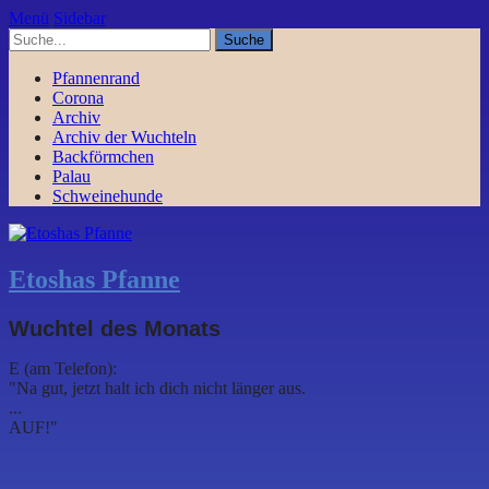
Menü
Sidebar
Pfannenrand
Corona
Archiv
Archiv der Wuchteln
Backförmchen
Palau
Schweinehunde
Etoshas Pfanne
Wuchtel des Monats
E (am Telefon):
"Na gut, jetzt halt ich dich nicht länger aus.
...
AUF!"