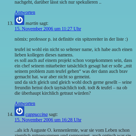
nachgeht, darüber lässt sich nur spekulieren ..
Antworten
martin
sagt:
15. November 2006 um 11:27 Uhr
nömix: professor p. ist definitiv ein spitzereiter in der liste :)
teufel ist wohl ein nicht so seltener name, ich habe auch einen
lieben kollegen dieses namens.
es soll auch auf einem projekt schon vorgekommen sein, dass
ein chef seinem mitarbeiter tatsächlich gesagt hat er solle „mit
seinem problem zum teufel gehen“ was der dann auch brav
gemacht hat. war aber nicht so gemeint.
und da sich gleich und gleich wohl doch gerne gesellt – seine
freundin heisst doch taytsächlich todt. todt & teufel – na ob
die überhaupt kirchlich getraut würden?
Antworten
cappuccina
sagt:
15. November 2006 um 16:28 Uhr
..als ich Auguste O. kennenlernte, war sie vom Leben schon
ziemlich mitgenommen und ramponiert, auch optisch war sie