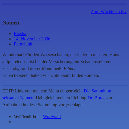
Zum Wuchtelarchiv
Nomen
Etosha
,
14. November 2006
Permalink
Wunderbar! Für den Wasserschaden, der leider in unserem Haus
aufgetreten ist, ist bei der Versicherung ein Schadensreferent
zuständig, und dieser Mann heißt
Biber
.
Einen besseren hätten wir wohl kaum finden können.
EDIT: Link von meinem Mann eingetrudelt:
Die Sammlung
seltsamer Namen
. Hab gleich meinen Liebling
Dr. Boros
zur
Aufnahme in diese Sammlung vorgeschlagen.
Wortwahl
Veröffentlicht in: