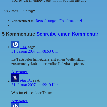
You’re just an empty cage, girl, if you kill the bird.
Tori Amos – ‚Cruzify‘
Betrachtungen
,
Freudentaumel
Veröffentlicht in:
5 Kommentare
Schreibe einen Kommentar
T.M.
sagt:
31. Januar 2007 um 08:53 Uhr
Le Textspeier hat letztens erst einen Wellensittich
zusammengeknüllt – er wollte Federball spielen.
Antworten
blue sky
sagt:
31. Januar 2007 um 09:19 Uhr
Was für ein schöner Traum.
Antworten