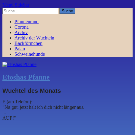
Menü
Sidebar
Pfannenrand
Corona
Archiv
Archiv der Wuchteln
Backförmchen
Palau
Schweinehunde
Etoshas Pfanne
Wuchtel des Monats
E (am Telefon):
"Na gut, jetzt halt ich dich nicht länger aus.
...
AUF!"