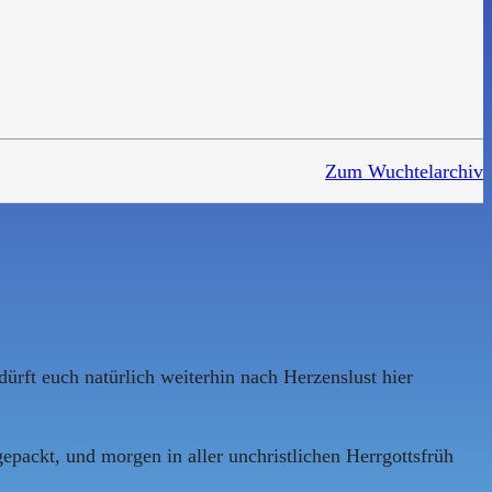
Zum Wuchtelarchiv
 dürft euch natürlich weiterhin nach Herzenslust hier
epackt, und morgen in aller unchristlichen Herrgottsfrüh