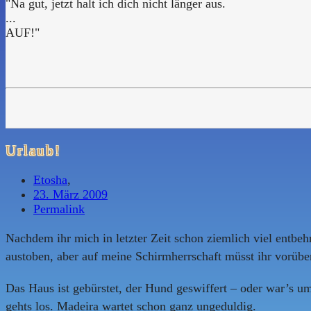
"Na gut, jetzt halt ich dich nicht länger aus.
...
AUF!"
Urlaub!
Etosha
,
23. März 2009
Permalink
Nachdem ihr mich in letzter Zeit schon ziemlich viel entbehr
austoben, aber auf meine Schirmherrschaft müsst ihr vorübe
Das Haus ist gebürstet, der Hund geswiffert – oder war’s um
gehts los. Madeira wartet schon ganz ungeduldig.