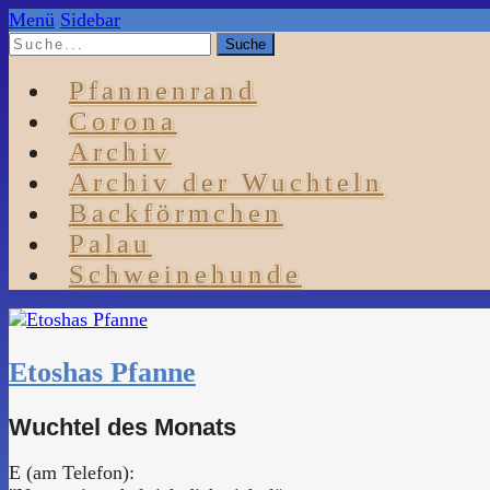
Menü
Sidebar
Pfannenrand
Corona
Archiv
Archiv der Wuchteln
Backförmchen
Palau
Schweinehunde
Etoshas Pfanne
Wuchtel des Monats
E (am Telefon):