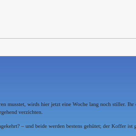
en musstet, wirds hier jetzt eine Woche lang noch stiller. Ihr
rgehend verzichten.
gekehrt? – und beide werden bestens gehütet; der Koffer ist g