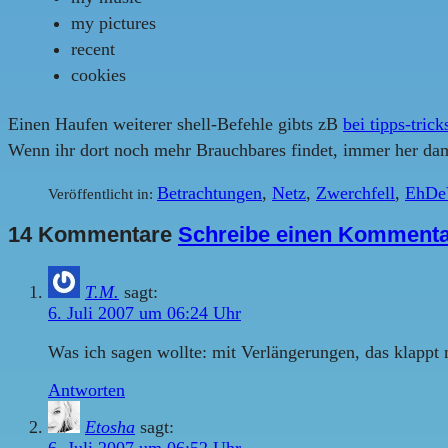
my pictures
recent
cookies
Einen Haufen weiterer shell-Befehle gibts zB
bei tipps-trick
Wenn ihr dort noch mehr Brauchbares findet, immer her dam
Betrachtungen
,
Netz
,
Zwerchfell
,
EhDe
Veröffentlicht in:
14 Kommentare
Schreibe einen Komment
T.M.
sagt:
6. Juli 2007 um 06:24 Uhr
Was ich sagen wollte: mit Verlängerungen, das klappt 
Antworten
Etosha
sagt: