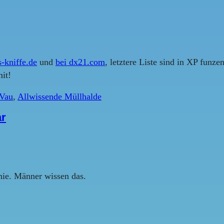
s-kniffe.de
und
bei dx21.com
, letztere Liste sind in XP funz
it!
Vau
,
Allwissende Müllhalde
ar
nie. Männer wissen das.