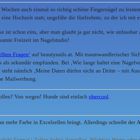
i Wochen auch einmal so richtig schöne Fingernägel zu leiste
ne Hochzeit statt; ungefähr die fünfzehnte, zu der ich mit 
e ist schon eins, aber man glaubt ja gar nicht, wie unfassbar
esamte Freizeit im Nagelstudio!
ellten Fragen‘
auf beautynails.at. Mit traumwandlerischer Siche
ls als sekundär empfunden. Bei ‚Wie lange haltet eine Nagelv
 steht nämlich ‚Meine Daten dürfen nicht an Dritte – mit A
ine Mailwerbung.
wollen? Von wegen! Hunde sind einfach
obercool
.
n mehr Farbe in Excelzellen bringt. Allerdings schreibt der A
efehl Format | Zellen farbig darstellen. Wichtige Werte oder 