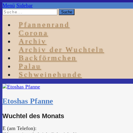
Menü
Sidebar
Pfannenrand
Corona
Archiv
Archiv der Wuchteln
Backförmchen
Palau
Schweinehunde
Etoshas Pfanne
Wuchtel des Monats
E (am Telefon):