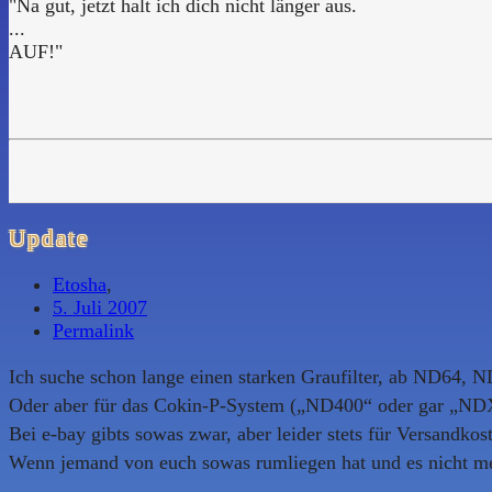
"Na gut, jetzt halt ich dich nicht länger aus.
...
AUF!"
Update
Etosha
,
5. Juli 2007
Permalink
Ich suche schon lange einen starken Graufilter, ab ND64,
Oder aber für das Cokin-P-System („ND400“ oder gar „NDX“
Bei e-bay gibts sowas zwar, aber leider stets für Versandkost
Wenn jemand von euch sowas rumliegen hat und es nicht me