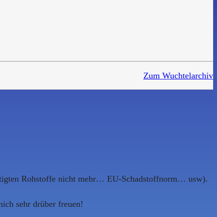
Zum Wuchtelarchiv
nötigten Rohstoffe nicht mehr… EU-Schadstoffnorm… usw).
ich sehr drüber freuen!