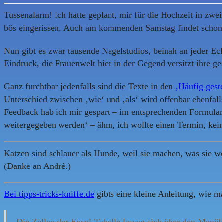
Tussenalarm! Ich hatte geplant, mir für die Hochzeit in zwe
bös eingerissen. Auch am kommenden Samstag findet schon ei
Nun gibt es zwar tausende Nagelstudios, beinah an jeder Eck
Eindruck, die Frauenwelt hier in der Gegend versitzt ihre g
Ganz furchtbar jedenfalls sind die Texte in den
‚Häufig gest
Unterschied zwischen ‚wie‘ und ‚als‘ wird offenbar ebenfal
Feedback hab ich mir gespart – im entsprechenden Formular
weitergegeben werden‘ – ähm, ich wollte einen Termin, ke
Katzen sind schlauer als Hunde, weil sie machen, was sie 
(Danke an André.)
Bei tipps-tricks-kniffe.de
gibts eine kleine Anleitung, wie ma
Die Zellen der Excel-Tabelle lassen sich über den Menüb