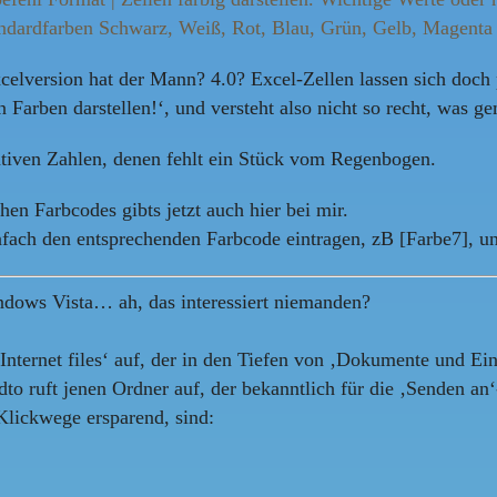
 Standardfarben Schwarz, Weiß, Rot, Blau, Grün, Gelb, Magen
celversion hat der Mann? 4.0? Excel-Zellen lassen sich doch
 Farben darstellen!‘, und versteht also nicht so recht, was g
gativen Zahlen, denen fehlt ein Stück vom Regenbogen.
hen Farbcodes gibts jetzt auch hier bei mir.
infach den entsprechenden Farbcode eintragen, zB [Farbe7], un
indows Vista… ah, das interessiert niemanden?
Internet files‘ auf, der in den Tiefen von ‚Dokumente und Ein
o ruft jenen Ordner auf, der bekanntlich für die ‚Senden an
Klickwege ersparend, sind: