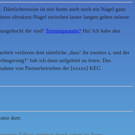
n. Dämlicherweise ist mir heute auch noch ein Nagel ganz
einem ultrakurz-Nagel zwischen lauter langen gehen müsste.
 ausgebucht die sind!
Termingarantie?
Ha! Ich habe den
rheit verlieren dort sämtliche ‚dass‘ ihr zweites s, und der
erlängerung?‘ hab ich dann aufgehört zu lesen. Das
usnahme von Partnerbetrieben der [xxxxx] KEG
utor dort:
negative Zahlen springen damit sofort ins Auge.