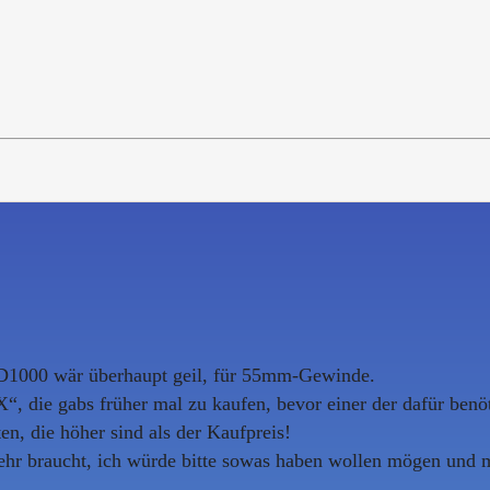
 ND1000 wär überhaupt geil, für 55mm-Gewinde.
, die gabs früher mal zu kaufen, bevor einer der dafür be
en, die höher sind als der Kaufpreis!
hr braucht, ich würde bitte sowas haben wollen mögen und m