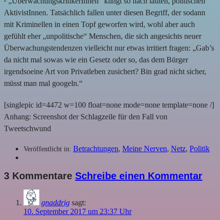
² „ÜberwachungskritikerInnen“ klingt so nach lauten, politischen
AktivistInnen. Tatsächlich fallen unter diesen Begriff, der sodann
mit Kriminellen in einen Topf geworfen wird, wohl aber auch
gefühlt eher „unpolitische“ Menschen, die sich angesichts neuer
Überwachungstendenzen vielleicht nur etwas irritiert fragen: „Gab’s
da nicht mal sowas wie ein Gesetz oder so, das dem Bürger
irgendsoeine Art von Privatleben zusichert? Bin grad nicht sicher,
müsst man mal googeln.“
[singlepic id=4472 w=100 float=none mode=none template=none /]
Anhang: Screenshot der Schlagzeile für den Fall von
Tweetschwund
Betrachtungen
,
Meine Nerven
,
Netz
,
Politik
Veröffentlicht in:
3 Kommentare
Schreibe einen Kommentar
gnaddrig
sagt:
10. September 2017 um 23:37 Uhr