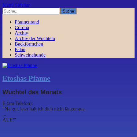
Menü
Sidebar
Pfannenrand
Corona
Archiv
Archiv der Wuchteln
Backförmchen
Palau
Schweinehunde
Etoshas Pfanne
Wuchtel des Monats
E (am Telefon):
"Na gut, jetzt halt ich dich nicht länger aus.
...
AUF!"