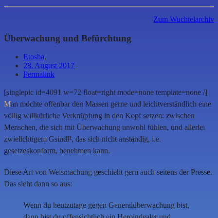
Zum Wuchtelarchiv
Überwachung und Befürchtung
Etosha
,
28. August 2017
Permalink
[singlepic id=4091 w=72 float=right mode=none template=none /]
M
an möchte offenbar den Massen gerne und leichtverständlich eine
völlig willkürliche Verknüpfung in den Kopf setzen: zwischen
Menschen, die sich mit Überwachung unwohl fühlen, und allerlei
zwielichtigem Gsindl¹, das sich nicht anständig, i.e.
gesetzeskonform, benehmen kann.
Diese Art von Weismachung geschieht gern auch seitens der Presse.
Das sieht dann so aus:
Wenn du heutzutage gegen Generalüberwachung bist,
dann bist du offensichtlich ein Heroindealer und