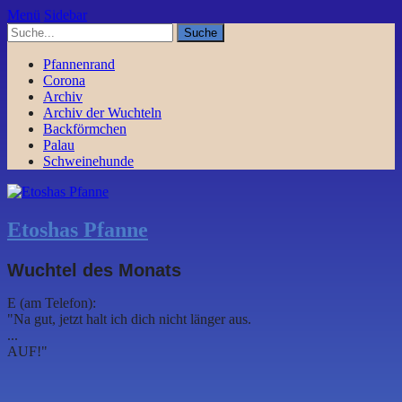
Menü
Sidebar
Pfannenrand
Corona
Archiv
Archiv der Wuchteln
Backförmchen
Palau
Schweinehunde
Etoshas Pfanne
Wuchtel des Monats
E (am Telefon):
"Na gut, jetzt halt ich dich nicht länger aus.
...
AUF!"