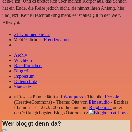
denke ich. Und es breitet sich über meinen Körper aus, das Sehnen
hat ein Ende, die Reise jedoch nicht, sie nimmt ihren Anfang, hier
und jetzt. Keine Beschränkung mehr, es ist alles gut in der Welt.
Alles gut.
21
Kommentare →
Freudentaumel
Veröffentlicht in:
Archiv
Wuchteln
Backförmchen
Blogroll
Impressum
Datenschutz
Startseite
• Etoshas Pfanne läuft auf
Wordpress
• Titelbild:
Ecololo
(CreativeCommons) • Theme: Oita von
Elmastudio
• Etoshas
Pfanne ist seit 22.2.2006 online und auf
Blogheim.at
unter
den 30 langlebigsten Blogs Österreichs:
Wer bloggt denn da?