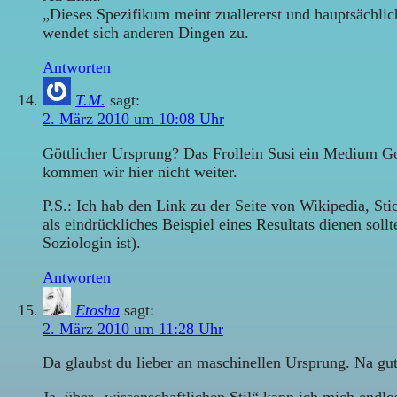
„Dieses Spezifikum meint zuallererst und hauptsächlich
wendet sich anderen Dingen zu.
Antworten
T.M.
sagt:
2. März 2010 um 10:08 Uhr
Göttlicher Ursprung? Das Frollein Susi ein Medium G
kommen wir hier nicht weiter.
P.S.: Ich hab den Link zu der Seite von Wikipedia, Stich
als eindrückliches Beispiel eines Resultats dienen soll
Soziologin ist).
Antworten
Etosha
sagt:
2. März 2010 um 11:28 Uhr
Da glaubst du lieber an maschinellen Ursprung. Na gut,
Ja, über „wissenschaftlichen Stil“ kann ich mich endlos