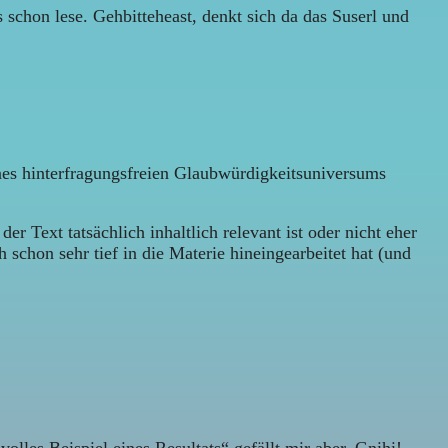
 schon lese. Gehbitteheast, denkt sich da das Suserl und
nes hinterfragungsfreien Glaubwürdigkeitsuniversums
der Text tatsächlich inhaltlich relevant ist oder nicht eher
 schon sehr tief in die Materie hineingearbeitet hat (und
olles Beispiel eines Resultats“ gefällt mir aber. Gnihi!