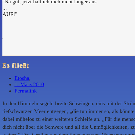
"Na gut, jetzt halt ich dich nicht länger aus.
...
AUF!"
Es fließt
Etosha
,
1. März 2010
Permalink
In den Himmeln segeln breite Schwingen, eins mit der Ström
tiefschwarzen Meer entgegen, „die tun immer so, als könnte 
dabei mühelos zu einer weiteren Schleife an. „Für die mens
dich nicht über die Schwere und all die Unmöglichkeiten, zue
weinst.“ Das Grollen aus dem tiefschwarzen Meer verstummt.