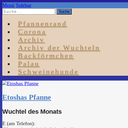
Menü
Sidebar
Pfannenrand
Corona
Archiv
Archiv der Wuchteln
Backförmchen
Palau
Schweinehunde
Etoshas Pfanne
Wuchtel des Monats
E (am Telefon):