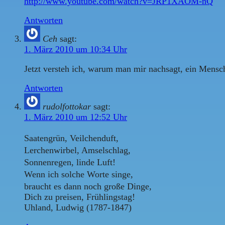
http://www.youtube.com/watch?v=JRP1XAOM-nQ
Antworten
Ceh
sagt:
1. März 2010 um 10:34 Uhr
Jetzt versteh ich, warum man mir nachsagt, ein Mensch
Antworten
rudolfottokar
sagt:
1. März 2010 um 12:52 Uhr
Saatengrün, Veilchenduft,
Lerchenwirbel, Amselschlag,
Sonnenregen, linde Luft!
Wenn ich solche Worte singe,
braucht es dann noch große Dinge,
Dich zu preisen, Frühlingstag!
Uhland, Ludwig (1787-1847)