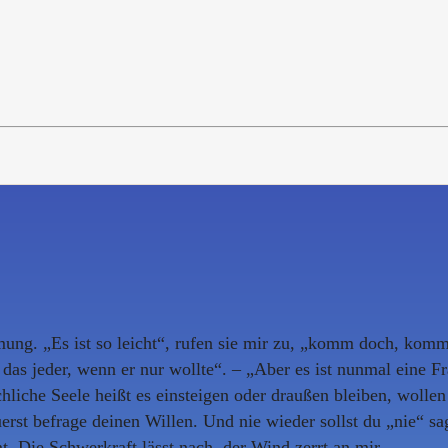
ung. „Es ist so leicht“, rufen sie mir zu, „komm doch, komm!
das jeder, wenn er nur wollte“. – „Aber es ist nunmal eine F
chliche Seele heißt es einsteigen oder draußen bleiben, woll
rst befrage deinen Willen. Und nie wieder sollst du „nie“ sag
 Die Schwerkraft lässt nach, der Wind zerrt an mir.