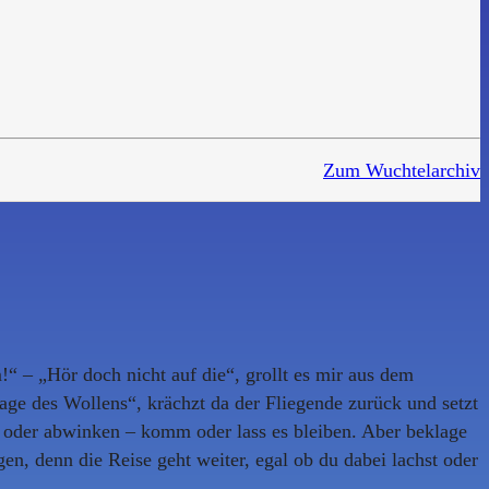
Zum Wuchtelarchiv
“ – „Hör doch nicht auf die“, grollt es mir aus dem
rage des Wollens“, krächzt da der Fliegende zurück und setzt
en oder abwinken – komm oder lass es bleiben. Aber beklage
en, denn die Reise geht weiter, egal ob du dabei lachst oder