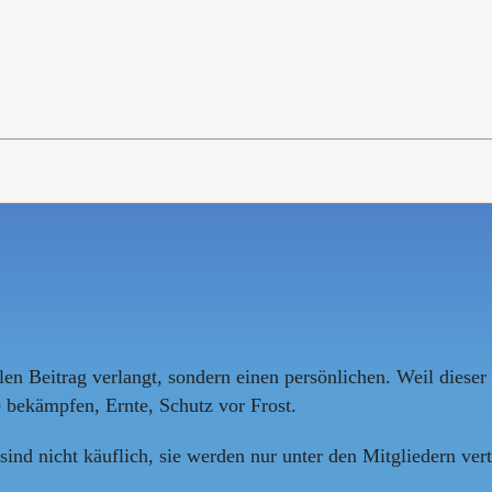
len Beitrag verlangt, sondern einen persönlichen. Weil dieser 
 bekämpfen, Ernte, Schutz vor Frost.
nd nicht käuflich, sie werden nur unter den Mitgliedern verte