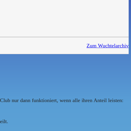
Zum Wuchtelarchiv
Club nur dann funktioniert, wenn alle ihren Anteil leisten:
ilt.