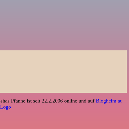
shas Pfanne ist seit 22.2.2006 online und auf
Blogheim.at