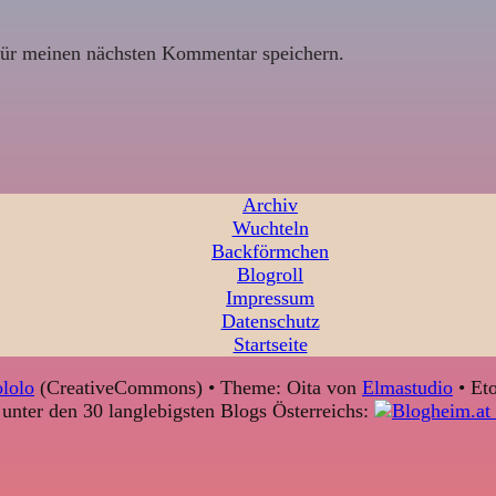
ür meinen nächsten Kommentar speichern.
Archiv
Wuchteln
Backförmchen
Blogroll
Impressum
Datenschutz
Startseite
lolo
(CreativeCommons) • Theme: Oita von
Elmastudio
• Eto
unter den 30 langlebigsten Blogs Österreichs: