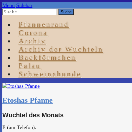
Menü
Sidebar
Pfannenrand
Corona
Archiv
Archiv der Wuchteln
Backförmchen
Palau
Schweinehunde
Etoshas Pfanne
Wuchtel des Monats
E (am Telefon):