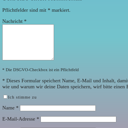
Pflichtfelder sind mit
*
markiert.
Nachricht
*
* Die DSGVO-Checkbox ist ein Pflichtfeld
*
Dieses Formular speichert Name, E-Mail und Inhalt, damit
wie und warum wir deine Daten speichern, wirf bitte einen 
Ich stimme zu
Name
*
E-Mail-Adresse
*