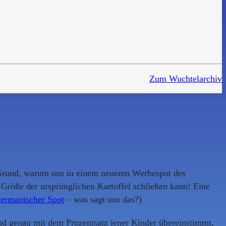
Zum Wuchtelarchiv
 Grund, warum uns in einem neueren Werbespot des
 Größe der ursprünglichen Kartoffel schließen kann! Eine
ermanischer Spot
– was sagt uns das?)
nd genau mit dem Prozentsatz jener Kinder übereinstimmt,