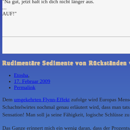
"Na gut, jetzt halt ich dich nicht länger aus.
...
AUF!"
Rudimentäre Sedimente von Rückständen 
Etosha
,
17. Februar 2009
Permalink
Dem
umgekehrten Flynn-Effekt
zufolge wird Europas Mensch
Schachtelwirtes nochmal genau erläutert wird, dass man tat
Sensation! Man soll ja seine Fähigkeit, logische Schlüsse zu 
Das Ganze erinnert mich ein wenig daran, dass der Prozentsa