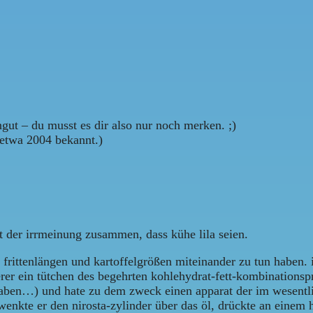
ngut – du musst es dir also nur noch merken. ;)
 etwa 2004 bekannt.)
t der irrmeinung zusammen, dass kühe lila seien.
s frittenlängen und kartoffelgrößen miteinander zu tun haben.
ierer ein tütchen des begehrten kohlehydrat-fett-kombinationsp
 haben…) und hate zu dem zweck einen apparat der im wesentl
hwenkte er den nirosta-zylinder über das öl, drückte an eine