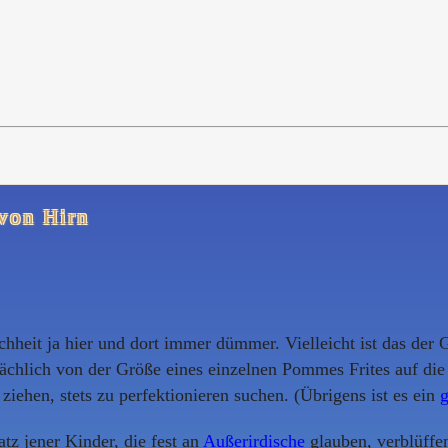
von Hirn
heit ja hier und dort immer dümmer. Vielleicht ist das der
sächlich von der Größe eines einzelnen Pommes Frites auf die
ziehen, stets zu perfektionieren suchen. (Übrigens ist es ein
g
tz jener Kinder, die fest an
Außerirdische
glauben, verblüffe