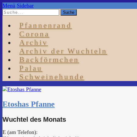
Menü
Sidebar
Pfannenrand
Corona
Archiv
Archiv der Wuchteln
Backförmchen
Palau
Schweinehunde
Etoshas Pfanne
Wuchtel des Monats
E (am Telefon):