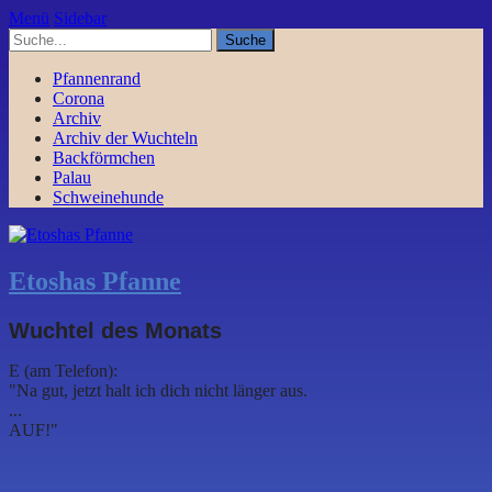
Menü
Sidebar
Pfannenrand
Corona
Archiv
Archiv der Wuchteln
Backförmchen
Palau
Schweinehunde
Etoshas Pfanne
Wuchtel des Monats
E (am Telefon):
"Na gut, jetzt halt ich dich nicht länger aus.
...
AUF!"