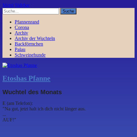
Menü
Sidebar
Pfannenrand
Corona
Archiv
Archiv der Wuchteln
Backförmchen
Palau
Schweinehunde
Etoshas Pfanne
Wuchtel des Monats
E (am Telefon):
"Na gut, jetzt halt ich dich nicht länger aus.
...
AUF!"