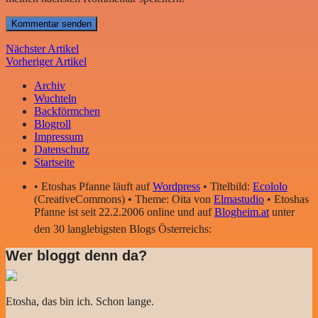
Nächster Artikel
Vorheriger Artikel
Archiv
Wuchteln
Backförmchen
Blogroll
Impressum
Datenschutz
Startseite
• Etoshas Pfanne läuft auf
Wordpress
• Titelbild:
Ecololo
(CreativeCommons) • Theme: Oita von
Elmastudio
• Etoshas
Pfanne ist seit 22.2.2006 online und auf
Blogheim.at
unter
den 30 langlebigsten Blogs Österreichs:
Wer bloggt denn da?
Etosha, das bin ich. Schon lange.