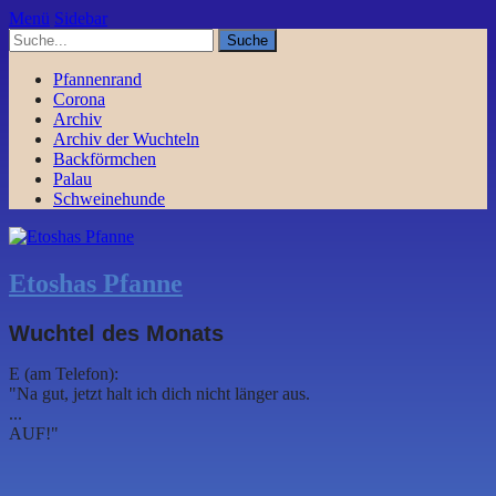
Menü
Sidebar
Pfannenrand
Corona
Archiv
Archiv der Wuchteln
Backförmchen
Palau
Schweinehunde
Etoshas Pfanne
Wuchtel des Monats
E (am Telefon):
"Na gut, jetzt halt ich dich nicht länger aus.
...
AUF!"