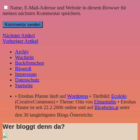
Name, E-Mail-Adresse und Website in diesem Browser für
meinen nächsten Kommentar speichern.
Nächster Artikel
Vorheriger Artikel
Archiv
Wuchteln
Backförmchen
Blogroll
Impressum
Datenschutz
Startseite
• Etoshas Pfanne läuft auf
Wordpress
• Titelbild:
Ecololo
(CreativeCommons) • Theme: Oita von
Elmastudio
• Etoshas
Pfanne ist seit 22.2.2006 online und auf
Blogheim.at
unter
den 30 langlebigsten Blogs Österreichs:
Wer bloggt denn da?