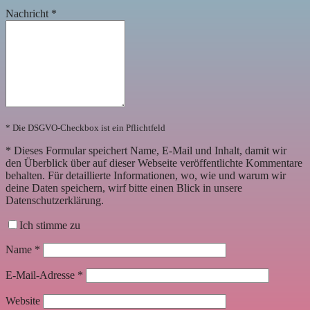
Nachricht
*
* Die DSGVO-Checkbox ist ein Pflichtfeld
*
Dieses Formular speichert Name, E-Mail und Inhalt, damit wir
den Überblick über auf dieser Webseite veröffentlichte Kommentare
behalten. Für detaillierte Informationen, wo, wie und warum wir
deine Daten speichern, wirf bitte einen Blick in unsere
Datenschutzerklärung.
Ich stimme zu
Name
*
E-Mail-Adresse
*
Website