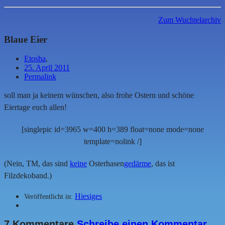
Zum Wuchtelarchiv
Blaue Eier
Etosha
,
25. April 2011
Permalink
soll man ja keinem wünschen, also frohe Ostern und schöne
Eiertage euch allen!
[singlepic id=3965 w=400 h=389 float=none mode=none
template=nolink /]
(Nein, TM, das sind
keine
Osterhasen
gedärme
, das ist
Filzdekoband.)
Hiesiges
Veröffentlicht in:
7 Kommentare
Schreibe einen Kommentar