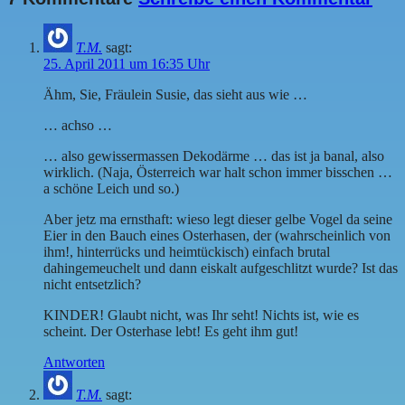
T.M.
sagt:
25. April 2011 um 16:35 Uhr
Ähm, Sie, Fräulein Susie, das sieht aus wie …
… achso …
… also gewissermassen Dekodärme … das ist ja banal, also
wirklich. (Naja, Österreich war halt schon immer bisschen …
a schöne Leich und so.)
Aber jetz ma ernsthaft: wieso legt dieser gelbe Vogel da seine
Eier in den Bauch eines Osterhasen, der (wahrscheinlich von
ihm!, hinterrücks und heimtückisch) einfach brutal
dahingemeuchelt und dann eiskalt aufgeschlitzt wurde? Ist das
nicht entsetzlich?
KINDER! Glaubt nicht, was Ihr seht! Nichts ist, wie es
scheint. Der Osterhase lebt! Es geht ihm gut!
Antworten
T.M.
sagt: