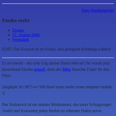
Zum Wuchtelarchiv
Etosha rockt
Etosha
,
21. August 2006
Permalink
EDIT: Das Konzert ist im Freien, also geeignete Kleidung wählen!
Es ist soweit – der erste Gig meiner Band steht an! Sie wurde jetzt
kurzerhand
Etosha
getauft
, denn der
Mike
brauchte Futter für den
Flyer.
[singlepic id=3873 w=500 float=none mode=none template=nolink
/]
Der Hafenrock ist ein intimes Minikonzert, das unser Schlagzeuger
André und Konsorten jeden Herbst im Alberner Hafen privat