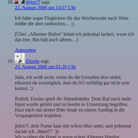
jirjen?!
sagt:
22. August 2006 um 14:57 Uhr
Ich hätte sogar Flugtickets für das Wochenende nach Wien
müßte die aber umbuchen… ;)
[Über „Alberner Hafen“ könnt ich jedesmal lachen, wenn ich
das lese. Bin halt auch albern…]
Antworten
Etosha
sagt:
23. August 2006 um 01:20 Uhr
Julia, ich weiß nicht, wenn du die Gestalten dort siehst,
erkennst du womöglich, dass du SO auffällig gar nicht sein
kannst. ;)
Rotfell, Etosha spielt die Stimmbänder. Dein Ruf nach mehr
Input wurde gehört und ist bereits in Umsetzung begriffen.
Hast mich mit deiner Bitte heute zu einem Ausflug in die
Vergangenheit inspiriert.
jirjen?!, dein Name kam mir schon öfter unter, und jedesmal
dachte ich ‚Jirjen!?‘ ;))
Wir wollten die Band ja sogar schon Alberner Haufen