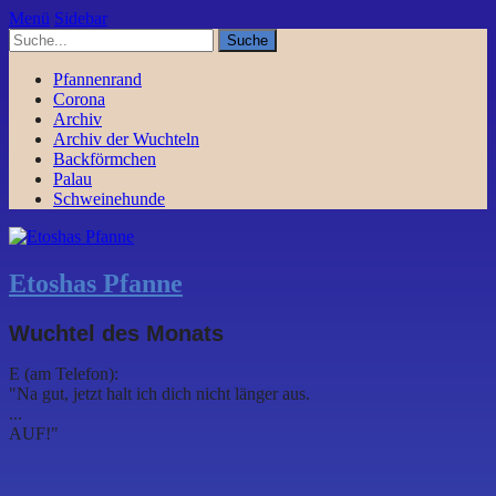
Menü
Sidebar
Pfannenrand
Corona
Archiv
Archiv der Wuchteln
Backförmchen
Palau
Schweinehunde
Etoshas Pfanne
Wuchtel des Monats
E (am Telefon):
"Na gut, jetzt halt ich dich nicht länger aus.
...
AUF!"