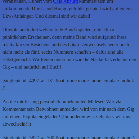
veranstalten. Hubert vom
Café Absurd
kümmert sich um
aufkommende Durst- und Hungergefühle, gespielt wird auf einem
Lkw-Anhänger. Und diesmal sind wir dabei!
Obwohl auch drei weitere tolle Bands spielen, rate ich zu
pünktlichem Erscheinen, denn meine Band wird aufgrund ihres
relativ kurzen Bestehens und des Gitarristenwechsels heuer noch
nicht mehr als fünf, sechs Nummern schaffen – dafür sind alle
selbstgemacht. Wir freuen uns schon wie die Nackerbatzerln auf den
Gig – und natürlich auf Euch!
[singlepic id=4097 w=131 float=none mode=none template=nolink
/]
An die mir bislang persönlich unbekannten Mitleser: Wer via
Kommentar sein Beiwohnen anmeldet, wird von mir nach dem Gig
auf einen Tequila eingeladen! (Ihr anderen wissz eh, dass wir uns
abwechseln! ;)
[singlepic id=3827 w=500 float=none mode=none template=none /]