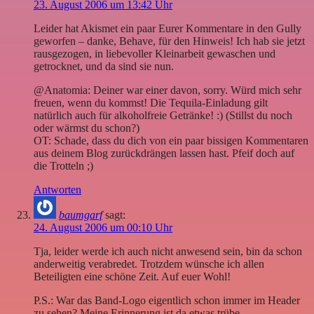
23. August 2006 um 13:42 Uhr
Leider hat Akismet ein paar Eurer Kommentare in den Gully
geworfen – danke, Behave, für den Hinweis! Ich hab sie jetzt
rausgezogen, in liebevoller Kleinarbeit gewaschen und
getrocknet, und da sind sie nun.
@Anatomia: Deiner war einer davon, sorry. Würd mich sehr
freuen, wenn du kommst! Die Tequila-Einladung gilt
natürlich auch für alkoholfreie Getränke! :) (Stillst du noch
oder wärmst du schon?)
OT: Schade, dass du dich von ein paar bissigen Kommentaren
aus deinem Blog zurückdrängen lassen hast. Pfeif doch auf
die Trotteln ;)
Antworten
baumgarf
sagt:
24. August 2006 um 00:10 Uhr
Tja, leider werde ich auch nicht anwesend sein, bin da schon
anderweitig verabredet. Trotzdem wünsche ich allen
Beteiligten eine schöne Zeit. Auf euer Wohl!
P.S.: War das Band-Logo eigentlich schon immer im Header
zu sehen? Meine Erinnerung ist da etwas trübe.