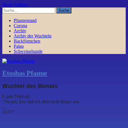
Menü
Sidebar
Pfannenrand
Corona
Archiv
Archiv der Wuchteln
Backförmchen
Palau
Schweinehunde
Etoshas Pfanne
Wuchtel des Monats
E (am Telefon):
"Na gut, jetzt halt ich dich nicht länger aus.
...
AUF!"