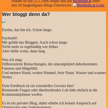
Pfanne ist seit 22.2.2006 online und auf
Blogheim.at
unter
den 30 langlebigsten Blogs Österreichs:
Wer bloggt denn da?
Etosha, das bin ich. Schon lange.
Enchanté!
Mir gefällt das Bloggen. Auch schon lange.
Nicht mehr so regelmäßig wie früher.
Aber dafür wenn, dann lang.
Was ich mag:
Differenzierte Betrachtungen, die unkompliziert daherkommen.
Fairness und Mitgefühl.
Und meinen Hund, weiten Himmel, freie Natur, Wasser und warmes
Wetter.
Dein Feedback ist ein essentielles Gewürz hier!
Brennende Fragen oder überbordendes Lob bitte einfach in die
Kommentarpfanne werfen.
Es ist ein privates Blog, daher erhebe ich keinen Anspruch auf
Objektivität oder Vollständigkeit.