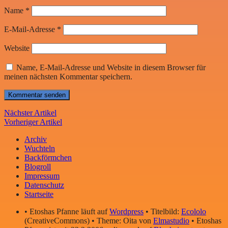
Name
*
E-Mail-Adresse
*
Website
Name, E-Mail-Adresse und Website in diesem Browser für
meinen nächsten Kommentar speichern.
Nächster Artikel
Vorheriger Artikel
Archiv
Wuchteln
Backförmchen
Blogroll
Impressum
Datenschutz
Startseite
• Etoshas Pfanne läuft auf
Wordpress
• Titelbild:
Ecololo
(CreativeCommons) • Theme: Oita von
Elmastudio
• Etoshas