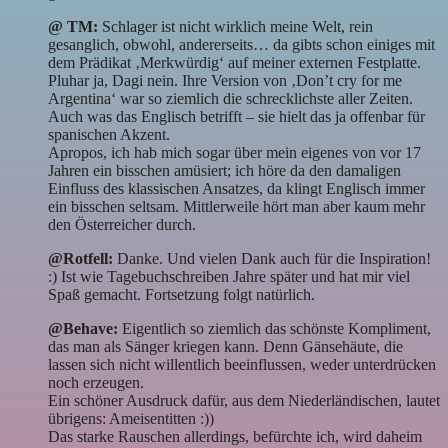
@ TM:
Schlager ist nicht wirklich meine Welt, rein
gesanglich, obwohl, andererseits… da gibts schon einiges mit
dem Prädikat ‚Merkwürdig‘ auf meiner externen Festplatte.
Pluhar ja, Dagi nein. Ihre Version von ‚Don’t cry for me
Argentina‘ war so ziemlich die schrecklichste aller Zeiten.
Auch was das Englisch betrifft – sie hielt das ja offenbar für
spanischen Akzent.
Apropos, ich hab mich sogar über mein eigenes von vor 17
Jahren ein bisschen amüsiert; ich höre da den damaligen
Einfluss des klassischen Ansatzes, da klingt Englisch immer
ein bisschen seltsam. Mittlerweile hört man aber kaum mehr
den Österreicher durch.
@Rotfell:
Danke. Und vielen Dank auch für die Inspiration!
:) Ist wie Tagebuchschreiben Jahre später und hat mir viel
Spaß gemacht. Fortsetzung folgt natürlich.
@Behave:
Eigentlich so ziemlich das schönste Kompliment,
das man als Sänger kriegen kann. Denn Gänsehäute, die
lassen sich nicht willentlich beeinflussen, weder unterdrücken
noch erzeugen.
Ein schöner Ausdruck dafür, aus dem Niederländischen, lautet
übrigens: Ameisentitten :))
Das starke Rauschen allerdings, befürchte ich, wird daheim