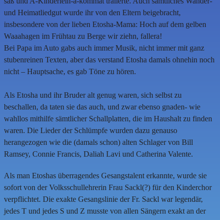
saß und A-Kinderlein-a-kommät trällerte. Auch sämtliches Wander-
und Heimatliedgut wurde ihr von den Eltern beigebracht,
insbesondere von der lieben Etosha-Mama: Hoch auf dem gelben
Waaahagen im Frühtau zu Berge wir ziehn, fallera!
Bei Papa im Auto gabs auch immer Musik, nicht immer mit ganz
stubenreinen Texten, aber das verstand Etosha damals ohnehin noch
nicht – Hauptsache, es gab Töne zu hören.
Als Etosha und ihr Bruder alt genug waren, sich selbst zu
beschallen, da taten sie das auch, und zwar ebenso gnaden- wie
wahllos mithilfe sämtlicher Schallplatten, die im Haushalt zu finden
waren. Die Lieder der Schlümpfe wurden dazu genauso
herangezogen wie die (damals schon) alten Schlager von Bill
Ramsey, Connie Francis, Daliah Lavi und Catherina Valente.
Als man Etoshas überragendes Gesangstalent erkannte, wurde sie
sofort von der Volksschullehrerin Frau Sackl(?) für den Kinderchor
verpflichtet. Die exakte Gesangslinie der Fr. Sackl war legendär,
jedes T und jedes S und Z musste von allen Sängern exakt an der