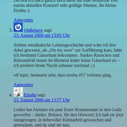
Da freu ich mich gleich noch mehr auf eine Hörprobe von
eurem aktuellen Konzert! sehr goldige Stimme, die kleine
Etosha :)
Antworten
OhBehave
sagt:
23. August 2006 um 13:03 Uhr
Schöne musikalische Lebensgeschichte und wäre ich live
dabei gewesen, als „On my own“ zur Aufführung kam, hätte
ich bestimmt Gänsehaut bekommen. Starkes Rauschen und
Büroumfeld lassen im Moment leider keine Gänsehaut zu –
ich probiers heute Nacht zuhause nochmal ;-)
off topic: bedauere sehr, dass etosha #57 verloren ging.
Antworten
Etosha
sagt:
23. August 2006 um 13:57 Uhr
Leider hat Akismet ein paar Eurer Kommentare in den Gully
geworfen – danke, Behave, für den Hinweis! Ich hab sie jetzt
rausgezogen, in liebevoller Kleinarbeit gewaschen und
getrocknet, und da sind sie nun.