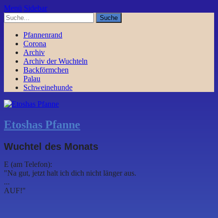
Menü
Sidebar
Pfannenrand
Corona
Archiv
Archiv der Wuchteln
Backförmchen
Palau
Schweinehunde
Etoshas Pfanne
Wuchtel des Monats
E (am Telefon):
"Na gut, jetzt halt ich dich nicht länger aus.
...
AUF!"