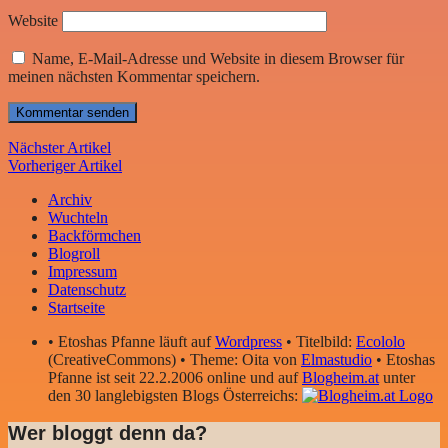
Website
Name, E-Mail-Adresse und Website in diesem Browser für
meinen nächsten Kommentar speichern.
Nächster Artikel
Vorheriger Artikel
Archiv
Wuchteln
Backförmchen
Blogroll
Impressum
Datenschutz
Startseite
• Etoshas Pfanne läuft auf
Wordpress
• Titelbild:
Ecololo
(CreativeCommons) • Theme: Oita von
Elmastudio
• Etoshas
Pfanne ist seit 22.2.2006 online und auf
Blogheim.at
unter
den 30 langlebigsten Blogs Österreichs:
Wer bloggt denn da?