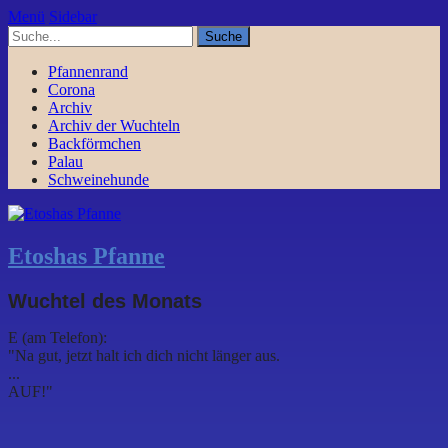
Menü
Sidebar
Pfannenrand
Corona
Archiv
Archiv der Wuchteln
Backförmchen
Palau
Schweinehunde
Etoshas Pfanne
Wuchtel des Monats
E (am Telefon):
"Na gut, jetzt halt ich dich nicht länger aus.
...
AUF!"