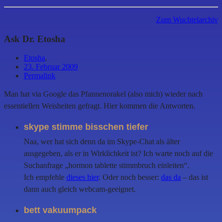
Zum Wuchtelarchiv
Ask Dr. Etosha
Etosha
,
23. Februar 2009
Permalink
Man hat via Google das Pfannenorakel (also mich) wieder nach
essentiellen Weisheiten gefragt. Hier kommen die Antworten.
skype stimme bisschen tiefer
Naa, wer hat sich denn da im Skype-Chat als älter
ausgegeben, als er in Wirklichkeit ist? Ich warte noch auf die
Suchanfrage „hormon tablette stimmbruch einleiten“.
Ich empfehle
dieses hier
. Oder noch besser:
das da
– das ist
dann auch gleich webcam-geeignet.
bett vakuumpack