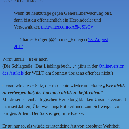
Das sieht dann so aus:
Wenn du heutzutage gegen Generalüberwachung bist,
dann bist du offensichtlich ein Heroindealer und
Vergewaltiger.
pic.twitter.com/xA5kcSIsGv
— Charles Krüger (@Charles_Krueger)
28. August
2017
Wirkt unfair – ist es auch.
(Die Schlagzeile „Das Lieblingsbuch…“ gibts in der
Onlineversion
des Artikels
der WELT am Sonntag übrigens offenbar nicht.)
G
enau wie dieser Satz, der mir heute wieder unterkam:
„Wer nichts
zu verbergen hat, der hat auch nichts zu befürchten.“
Mit dieser scheinbar logischen Herleitung blanken Unsinns versucht
man seit Jahren, ÜberwachungskritikerInnen zum Schweigen zu
bringen. Allein: Der Satz ist gequirlte Kacke.
Er tut nur so, als würde er irgendeine Art von absoluter Wahrheit