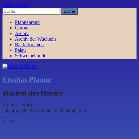
Menü
Sidebar
Pfannenrand
Corona
Archiv
Archiv der Wuchteln
Backförmchen
Palau
Schweinehunde
Etoshas Pfanne
Wuchtel des Monats
E (am Telefon):
"Na gut, jetzt halt ich dich nicht länger aus.
...
AUF!"