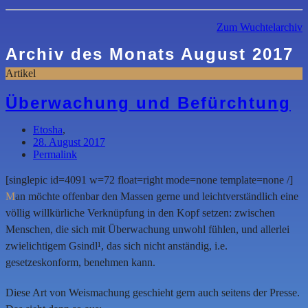
Zum Wuchtelarchiv
Archiv des Monats
August 2017
Artikel
Überwachung und Befürchtung
Etosha
,
28. August 2017
Permalink
[singlepic id=4091 w=72 float=right mode=none template=none /]
M
an möchte offenbar den Massen gerne und leichtverständlich eine
völlig willkürliche Verknüpfung in den Kopf setzen: zwischen
Menschen, die sich mit Überwachung unwohl fühlen, und allerlei
zwielichtigem Gsindl¹, das sich nicht anständig, i.e.
gesetzeskonform, benehmen kann.
Diese Art von Weismachung geschieht gern auch seitens der Presse.