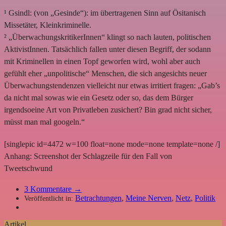
¹ Gsindl: (von „Gesinde“): im übertragenen Sinn auf Ösitanisch
Missetäter, Kleinkriminelle.
² „ÜberwachungskritikerInnen“ klingt so nach lauten, politischen
AktivistInnen. Tatsächlich fallen unter diesen Begriff, der sodann
mit Kriminellen in einen Topf geworfen wird, wohl aber auch
gefühlt eher „unpolitische“ Menschen, die sich angesichts neuer
Überwachungstendenzen vielleicht nur etwas irritiert fragen: „Gab’s
da nicht mal sowas wie ein Gesetz oder so, das dem Bürger
irgendsoeine Art von Privatleben zusichert? Bin grad nicht sicher,
müsst man mal googeln.“
[singlepic id=4472 w=100 float=none mode=none template=none /]
Anhang: Screenshot der Schlagzeile für den Fall von
Tweetschwund
3
Kommentare →
Betrachtungen
,
Meine Nerven
,
Netz
,
Politik
Veröffentlicht in:
Artikel