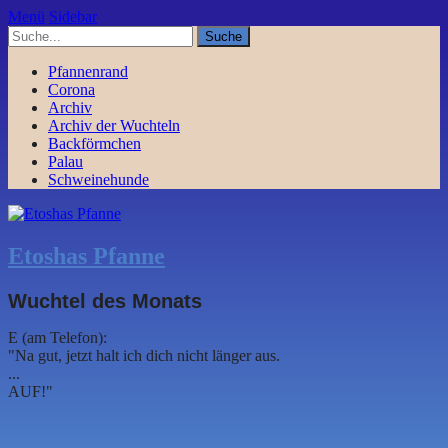
Menü
Sidebar
Pfannenrand
Corona
Archiv
Archiv der Wuchteln
Backförmchen
Palau
Schweinehunde
Etoshas Pfanne
Wuchtel des Monats
E (am Telefon):
"Na gut, jetzt halt ich dich nicht länger aus.
...
AUF!"