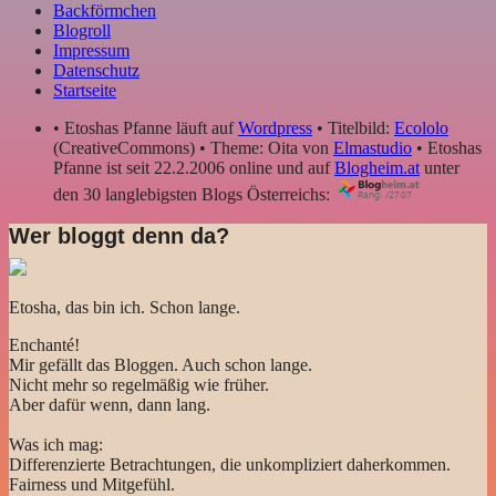
Backförmchen
Blogroll
Impressum
Datenschutz
Startseite
• Etoshas Pfanne läuft auf
Wordpress
• Titelbild:
Ecololo
(CreativeCommons) • Theme: Oita von
Elmastudio
• Etoshas
Pfanne ist seit 22.2.2006 online und auf
Blogheim.at
unter
den 30 langlebigsten Blogs Österreichs:
Wer bloggt denn da?
Etosha, das bin ich. Schon lange.
Enchanté!
Mir gefällt das Bloggen. Auch schon lange.
Nicht mehr so regelmäßig wie früher.
Aber dafür wenn, dann lang.
Was ich mag:
Differenzierte Betrachtungen, die unkompliziert daherkommen.
Fairness und Mitgefühl.