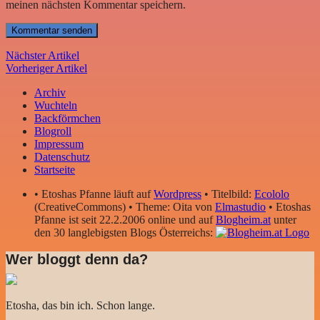
meinen nächsten Kommentar speichern.
Nächster Artikel
Vorheriger Artikel
Archiv
Wuchteln
Backförmchen
Blogroll
Impressum
Datenschutz
Startseite
• Etoshas Pfanne läuft auf
Wordpress
• Titelbild:
Ecololo
(CreativeCommons) • Theme: Oita von
Elmastudio
• Etoshas
Pfanne ist seit 22.2.2006 online und auf
Blogheim.at
unter
den 30 langlebigsten Blogs Österreichs:
Wer bloggt denn da?
Etosha, das bin ich. Schon lange.