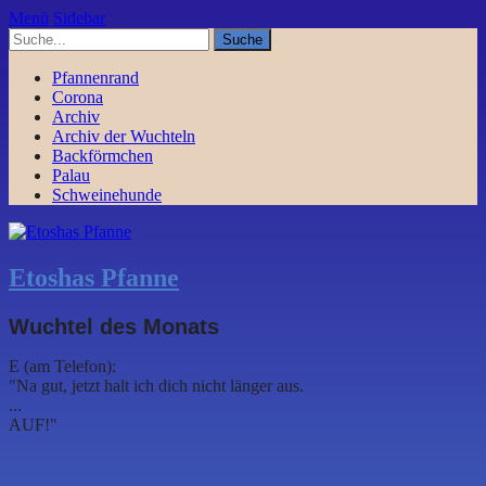
Menü
Sidebar
Pfannenrand
Corona
Archiv
Archiv der Wuchteln
Backförmchen
Palau
Schweinehunde
Etoshas Pfanne
Wuchtel des Monats
E (am Telefon):
"Na gut, jetzt halt ich dich nicht länger aus.
...
AUF!"