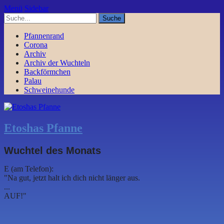
Menü
Sidebar
Pfannenrand
Corona
Archiv
Archiv der Wuchteln
Backförmchen
Palau
Schweinehunde
Etoshas Pfanne
Wuchtel des Monats
E (am Telefon):
"Na gut, jetzt halt ich dich nicht länger aus.
...
AUF!"