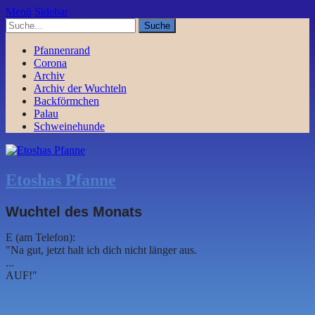
Menü
Sidebar
Pfannenrand
Corona
Archiv
Archiv der Wuchteln
Backförmchen
Palau
Schweinehunde
Etoshas Pfanne
Wuchtel des Monats
E (am Telefon):
"Na gut, jetzt halt ich dich nicht länger aus.
...
AUF!"