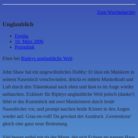
Zum Wuchtelarchiv
Unglaublich
Etosha
,
10. März 2006
Permalink
Eben bei
Ripleys unglaubliche Welt
:
John Shaw hat ein ungewöhnliches Hobby: Er lässt ein Maiskorn in
seinem Nasenloch verschwinden, drückt es mittels Muskelkraft und
Luft durch den Tränenkanal nach oben und lässt es im Auge wieder
auftauchen. Exklusiv für Ripleys unglaubliche Welt jedoch (danke!)
führt er das Kunststück mit
zwei
Maiskörnern durch
beide
Nasenlöcher vor, und prompt tauchen beide Körner in den Augen
wieder auf. Grau-en-voll! Da gewinnt der Ausdruck ‚Gerstenkorn‘
gleich eine ganz neue Bedeutung.
Viel besser gefiel mir da der Mann, der sich Echsen im ganzen Haus