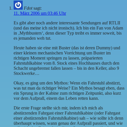
Fdot
sagt:
11. März 2006 um 03:46 Uhr
Es gibt aber noch andere interessante Sendungen auf RTLII
(und das meine ich nicht ironisch). Ich bin ein Fan von Adam
in ‚Mythbusters‘, denn dieser Typ treibt es immer soweit, bis
es jemanden weh tut.
Heute haben sie eine mit Buster (das ist deren Dummy) und
einer kleinen mechanischen Vorrichtung um Buster im
richtigen Moment springen zu lassen, präparierten
Fahrstuhlkabine vom 8. Stock eines Hochhauses durch den
Schacht ungebremst fallen lassen – bis in den Keller, also 9
Stockwerke…
Okay, es ging um den Mythos: Wenn ein Fahrstuhl abstürzt,
was tut man da richtiger Weise? Ein Mythos besagt eben, dass
ein Sprung in der Kabine zum richtigen Zeitpunkt, also kurz
vor dem Aufprall, einem das Leben retten kann.
Die erste Frage stellte sich mir, indem ich mich als
abstürzenden Fahrgast einer Fahrstuhlkabine (oder Fahrgast
einer abstürzenden Fahrstuhlkabine) sah – wie sollte ich denn
überhaupt wissen, wann genau der Aufprall passiert, und wie