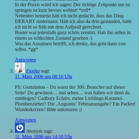
In der Praxis würd ich sagen: Der richtige Zeitpunkt um zu
springen ist kurz bevors wehtut! *rofl*
Nebenbei bemerkt hätt ich nicht gedacht, dass das Ding
DERART runtersaust. Hätt ich also da drin gestanden, hätte
ich nicht so früh mit dem Aufprall gerechnet.
Buster war jedenfalls ganz schön zerstört. Hab ihn selten in
einem so schlechten Zustand gesehen :)
Was das Ausatmen betrifft, ich denke, das geht dann von
selbst. *gg*
Antworten
Etosha
sagt:
11. März 2006 um 08:16 Uhr
PS: Gratulation – Du warst der 300. Besucher auf dieser
Seite! Du gewinnst… mal sehen… was haben wir denn da
rumliegen? Cadbury Eclairs, meine Lieblings-Karamel-
Plombenzieher? Die ‚Augustin‘ Februarausgabe? Ein Packerl
Wunderkerzen? Bitte ankreuzen ;)
Antworten
Anonym
sagt:
11. März 2006 um 14:10 Uhr