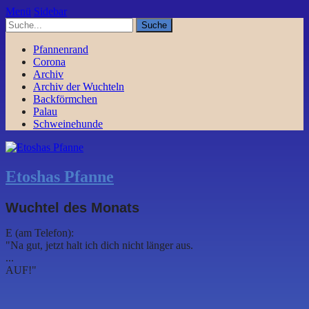
Menü
Sidebar
Pfannenrand
Corona
Archiv
Archiv der Wuchteln
Backförmchen
Palau
Schweinehunde
Etoshas Pfanne
Wuchtel des Monats
E (am Telefon):
"Na gut, jetzt halt ich dich nicht länger aus.
...
AUF!"