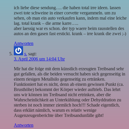
ich liebe diese sendung…. die haben total irre ideen. lassen
zwei tote schweine in einer corvette vergammeln. um zu
sehen, ob man ein auto verkaufen kann, indem mal eine leiche
lag. total krank – die arme karre…..
aber laessig war es schon. der typ waere beim rausstellen des
autos an den gasen fast erstickt. krank – irre krank die zwei ;-)
Antworten
s.
sagt:
3. April 2006 um 14:04 Uhr
Mir hat die folge mit dem künstlich erzeugten Treibsand sehr
gut gefallen, als die beiden versucht haben sich gegenseitig in
einem riesigen Metallsilo gegenseitig zu ertränken.
Funktioniert hat es nicht, denn ab einem gewissen Punkt (ca.
Brusthöhe) bekommt der Körper wieder auftrieb. Das lehrt
uns wir können im Treibsand nicht ertrinken, aber die
Wahrscheinlichkeit an Unterkühlung oder Dehyddration zu
sterben ist noch immer ziemlich hoch!!! Schade eigentlich,
dass erklärt nämlich, warum es relativ wenige
Augenzeugenberichte über Treibsandunfälle gibt!
Antworten