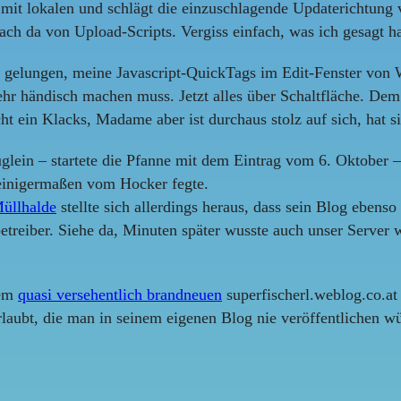
 mit lokalen und schlägt die einzuschlagende Updaterichtung vo
ach da von Upload-Scripts. Vergiss einfach, was ich gesagt ha
 gelungen, meine Javascript-QuickTags im Edit-Fenster von Wo
mehr händisch machen muss. Jetzt alles über Schaltfläche. De
cht ein Klacks, Madame aber ist durchaus stolz auf sich, hat 
glein – startete die Pfanne mit dem Eintrag vom 6. Oktober 
einigermaßen vom Hocker fegte.
Müllhalde
stellte sich allerdings heraus, dass sein Blog ebens
eiber. Siehe da, Minuten später wusste auch unser Server wi
dem
quasi versehentlich brandneuen
superfischerl.weblog.co.at 
laubt, die man in seinem eigenen Blog nie veröffentlichen wü