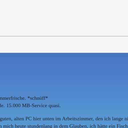
mmerfrische. *schnüff*
le. 15.000 MB-Service quasi.
 guten, alten PC hier unten im Arbeitszimmer, den ich lange n
mich heute stundenlang in dem Glauben, ich hätte ein Fisch