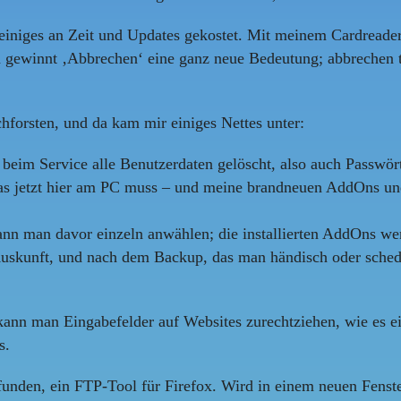
einiges an Zeit und Updates gekostet. Mit meinem Cardreader
a gewinnt ‚Abbrechen‘ eine ganz neue Bedeutung; abbrechen 
hforsten, und da kam mir einiges Nettes unter:
beim Service alle Benutzerdaten gelöscht, also auch Passwört
 das jetzt hier am PC muss – und meine brandneuen AddOns un
 man davor einzeln anwählen; die installierten AddOns werde
 Auskunft, und nach dem Backup, das man händisch oder sche
t kann man Eingabefelder auf Websites zurechtziehen, wie es 
s.
efunden, ein FTP-Tool für Firefox. Wird in einem neuen Fens