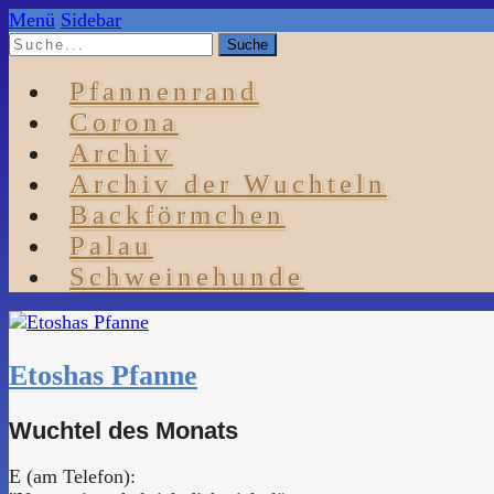
Menü
Sidebar
Pfannenrand
Corona
Archiv
Archiv der Wuchteln
Backförmchen
Palau
Schweinehunde
Etoshas Pfanne
Wuchtel des Monats
E (am Telefon):