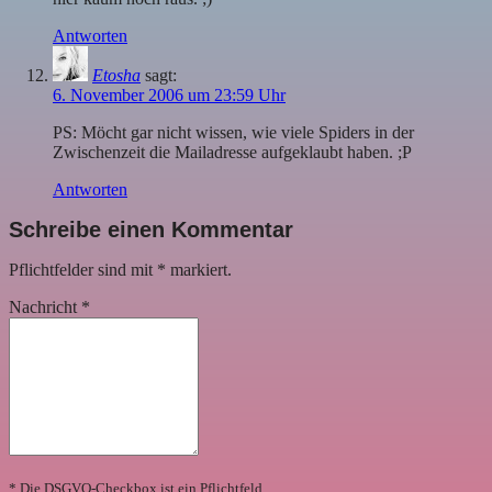
Antworten
Etosha
sagt:
6. November 2006 um 23:59 Uhr
PS: Möcht gar nicht wissen, wie viele Spiders in der
Zwischenzeit die Mailadresse aufgeklaubt haben. ;P
Antworten
Schreibe einen Kommentar
Pflichtfelder sind mit
*
markiert.
Nachricht
*
* Die DSGVO-Checkbox ist ein Pflichtfeld