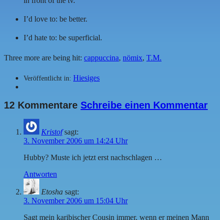
in front of the tv.
I’d love to: be better.
I’d hate to: be superficial.
Three more are being hit:
cappuccina
,
nömix
,
T.M.
Hiesiges
Veröffentlicht in:
12 Kommentare
Schreibe einen Kommentar
Kristof
sagt:
3. November 2006 um 14:24 Uhr
Hubby? Muste ich jetzt erst nachschlagen …
Antworten
Etosha
sagt:
3. November 2006 um 15:04 Uhr
Sagt mein karibischer Cousin immer, wenn er meinen Mann