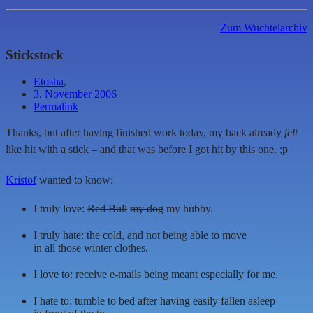
Zum Wuchtelarchiv
Stickstock
Etosha
,
3. November 2006
Permalink
Thanks, but after having finished work today, my back already
felt
like hit with a stick – and that was before I got hit by this one. ;p
Kristof
wanted to know:
I truly love:
Red Bull
my dog
my hubby.
I truly hate: the cold, and not being able to move
in all those winter clothes.
I love to: receive e-mails being meant especially for me.
I hate to: tumble to bed after having easily fallen asleep