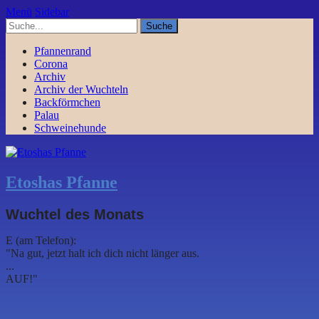
Menü
Sidebar
Pfannenrand
Corona
Archiv
Archiv der Wuchteln
Backförmchen
Palau
Schweinehunde
Etoshas Pfanne
Wuchtel des Monats
E (am Telefon):
"Na gut, jetzt halt ich dich nicht länger aus.
...
AUF!"