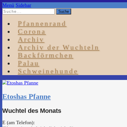
Menü
Sidebar
Pfannenrand
Corona
Archiv
Archiv der Wuchteln
Backförmchen
Palau
Schweinehunde
Etoshas Pfanne
Wuchtel des Monats
E (am Telefon):