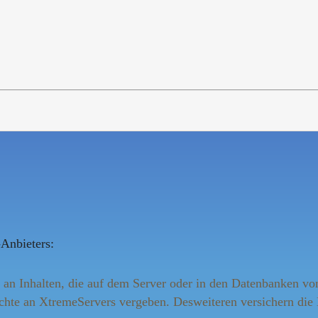
Anbieters:
an Inhalten, die auf dem Server oder in den Datenbanken vo
chte an XtremeServers vergeben. Desweiteren versichern die 