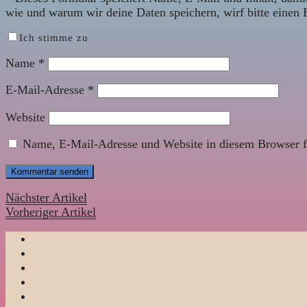
wie und warum wir deine Daten speichern, wirf bitte einen 
Ich stimme zu
Name
*
E-Mail-Adresse
*
Website
Name, E-Mail-Adresse und Website in diesem Browser f
Nächster Artikel
Vorheriger Artikel