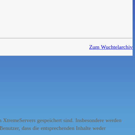
Zum Wuchtelarchiv
n XtremeServers gespeichert sind. Insbesondere werden
Benutzer, dass die entsprechenden Inhalte weder