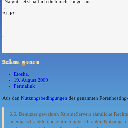
"Na gut, jetzt halt ich dich nicht länger aus.
...
AUF!"
Schau genau
Etosha
,
19. August 2009
Permalink
Aus den
Nutzungsbedingungen
des genannten Forenhosting-
3.6. Benutzer gewähren XtremeServers sämtliche Rechte 
uneingeschränkte und zeitlich unbeschränkte Nutzungsre