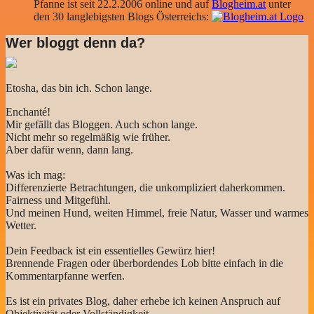
Pfanne ist seit 22.2.2006 online und auf
Blogheim.at
unter
den 30 langlebigsten Blogs Österreichs:
Wer bloggt denn da?
Etosha, das bin ich. Schon lange.
Enchanté!
Mir gefällt das Bloggen. Auch schon lange.
Nicht mehr so regelmäßig wie früher.
Aber dafür wenn, dann lang.
Was ich mag:
Differenzierte Betrachtungen, die unkompliziert daherkommen.
Fairness und Mitgefühl.
Und meinen Hund, weiten Himmel, freie Natur, Wasser und warmes
Wetter.
Dein Feedback ist ein essentielles Gewürz hier!
Brennende Fragen oder überbordendes Lob bitte einfach in die
Kommentarpfanne werfen.
Es ist ein privates Blog, daher erhebe ich keinen Anspruch auf
Objektivität oder Vollständigkeit.