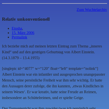
Zum Wuchtelarchiv
Relativ unkonventionell
Etosha
,
15. März 2006
Permalink
Ich beziehe mich auf meinen letzten Eintrag zum Thema „inneres
Kind“ und auf den gestrigen Geburtstag von Albert Einstein.
(14.3.1879 – 13.4.1955)
[singlepic id=“4077″ w=“120″ float=“left“ template=“nolink“]
Albert Einstein war ein infantiler und ausgesprochen unangepasster
Mensch, seine persönliche Freiheit war ihm sehr wichtig. Er hatte
den Aussagen derer zufolge, die ihn kannten, ‚etwas Kindliches in
seinem Wesen‘. Er war kreativ, hatte seine Freude an Reimen,
insbesondere an Schüttelreimen, und er spielte Geige.
Der Turnunterricht war ihm zuwider (was ich persönlich sehr