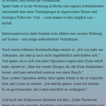
zu werden, stört etwas die Gemütsruhe.“
Später hatte er in der Wohnung in Berlin sein eigenes Arbeitszimmer
und betrieb dort seine Überlegungen in abgewetzten Hosen und
löchrigen Pullovern. Und – wann immer es ihm möglich war –
barfuß.
Interessanterweise hatte Einstein trotz alldem eine enorme Wirkung
auf Frauen – und einige außereheliche Verhältnisse.
Nach einem erlittenen Kreislaufkollaps meinte er: „Ich war nahe am
Abkratzen, das man ja auch nicht ungebührlich aufschieben soll.“
Viel später, als er sich von einer Operation wegen einer Zyste erholt
hatte, meinte er: „Man hat wieder Hunger, die alte Kiste funktioniert
besser, und man entwickelt soetwas wie einen Bauch.“
Eine weitere Operation sieben Jahre später lehnte er ab, er wünschte
sich, mit Grazie zu sterben: „Ich möchte gehen, wann ich möchte.
Es ist geschmacklos, das Leben künstlich zu verlängern.“
Und auch das Schlusswort überlasse ich ihm: „Liebe Nachwelt!
Wenn ihr nicht gerechter, friedlicher und überhaupt vernünftiger sein