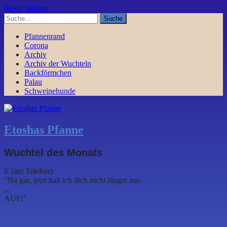
Menü
Sidebar
Pfannenrand
Corona
Archiv
Archiv der Wuchteln
Backförmchen
Palau
Schweinehunde
Etoshas Pfanne
Wuchtel des Monats
E (am Telefon):
"Na gut, jetzt halt ich dich nicht länger aus.
...
AUF!"