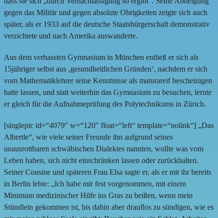
dass sie sich „durch Vernachlässigung so ergibt“. Seine Abneigung
gegen das Militär und gegen absolute Obrigkeiten zeigte sich auch
später, als er 1933 auf die deutsche Staatsbürgerschaft demonstrativ
verzichtete und nach Amerika auswanderte.
Aus dem verhassten Gymnasium in München entließ er sich als
15jähriger selbst aus ‚gesundheitlichen Gründen‘, nachdem er sich
vom Mathematiklehrer seine Kenntnisse als maturareif bescheinigen
hatte lassen, und statt weiterhin das Gymnasium zu besuchen, lernte
er gleich für die Aufnahmeprüfung des Polytechnikums in Zürich.
[singlepic id=“4079″ w=“120″ float=“left“ template=“nolink“] „Das
Albertle“, wie viele seiner Freunde ihn aufgrund seines
unausrottbaren schwäbischen Dialektes nannten, wollte was vom
Leben haben, sich nicht einschränken lassen oder zurückhalten.
Seiner Cousine und späteren Frau Elsa sagte er, als er mit ihr bereits
in Berlin lebte: „Ich habe mir fest vorgenommen, mit einem
Minimum medizinischer Hilfe ins Gras zu beißen, wenn mein
Stündlein gekommen ist, bis dahin aber drauflos zu sündigen, wie es