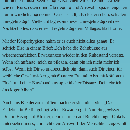
mir meine ruhlose Seele eingibt: Rauchen wie ein Schlot, Arbeiten
wie ein Ross, essen ohne Überlegung und Auswahl, spazierengehen
nur in wirklich angenehmer Gesellschaft, also leider selten, schlafen
unregelmäßig.“ Vielleicht lag es an dieser Unregelmäßigkeit des
Nachtschlafes, dass er recht regelmäßig dem Mittagsschlaf frönte.
Mit der Körperhygiene nahm er es auch nicht allzu genau. Er
schrieb Elsa in einem Brief: „Ich habe die Zahnbürste aus
wissenschaftlichen Erwägungen wieder in den Ruhestand versetzt.
Wenn ich anfange, mich zu pflegen, dann bin ich nicht mehr ich
selbst. Wenn ich Dir so unappetitlich bin, dann such Dir einen für
weibliche Geschmäcker genießbareren Freund. Also mit kräftigem
Fluch und einer Kusshand aus appetitlicher Distanz, Dein ehrlich
dreckiger Albert“
Auch aus Kleidervorschriften machte er sich nicht viel: „Das
Einleben in Berlin gelingt wider Erwarten gut. Nur ein gewisser
Drill in Bezug auf Kleider, dem ich mich auf Befehl einiger Onkels
unterziehen muss, um nicht dem Auswurf der Menschheit zugezählt