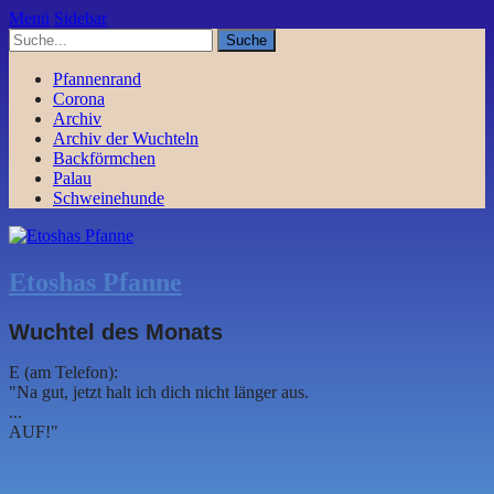
Menü
Sidebar
Pfannenrand
Corona
Archiv
Archiv der Wuchteln
Backförmchen
Palau
Schweinehunde
Etoshas Pfanne
Wuchtel des Monats
E (am Telefon):
"Na gut, jetzt halt ich dich nicht länger aus.
...
AUF!"