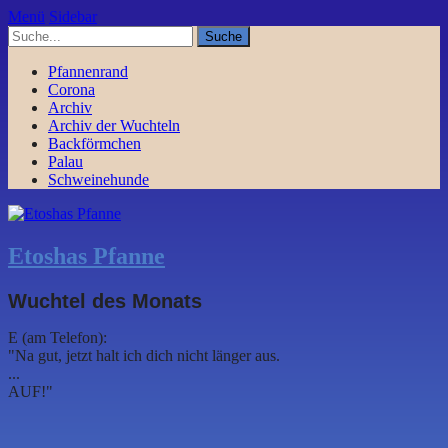
Menü
Sidebar
Pfannenrand
Corona
Archiv
Archiv der Wuchteln
Backförmchen
Palau
Schweinehunde
Etoshas Pfanne
Wuchtel des Monats
E (am Telefon):
"Na gut, jetzt halt ich dich nicht länger aus.
...
AUF!"