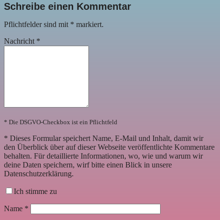
Schreibe einen Kommentar
Pflichtfelder sind mit
*
markiert.
Nachricht
*
* Die DSGVO-Checkbox ist ein Pflichtfeld
*
Dieses Formular speichert Name, E-Mail und Inhalt, damit wir
den Überblick über auf dieser Webseite veröffentlichte Kommentare
behalten. Für detaillierte Informationen, wo, wie und warum wir
deine Daten speichern, wirf bitte einen Blick in unsere
Datenschutzerklärung.
Ich stimme zu
Name
*