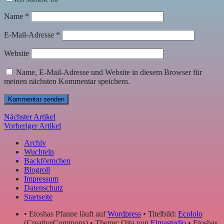
Name
*
E-Mail-Adresse
*
Website
Name, E-Mail-Adresse und Website in diesem Browser für
meinen nächsten Kommentar speichern.
Nächster Artikel
Vorheriger Artikel
Archiv
Wuchteln
Backförmchen
Blogroll
Impressum
Datenschutz
Startseite
• Etoshas Pfanne läuft auf
Wordpress
• Titelbild:
Ecololo
(CreativeCommons) • Theme: Oita von
Elmastudio
• Etoshas