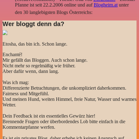
Pfanne ist seit 22.2.2006 online und auf
Blogheim.at
unter
den 30 langlebigsten Blogs Österreichs:
Wer bloggt denn da?
Etosha, das bin ich. Schon lange.
Enchanté!
Mir gefällt das Bloggen. Auch schon lange.
Nicht mehr so regelmäßig wie früher.
Aber dafür wenn, dann lang.
Was ich mag:
Differenzierte Betrachtungen, die unkompliziert daherkommen.
Fairness und Mitgefühl.
Und meinen Hund, weiten Himmel, freie Natur, Wasser und warmes
Wetter.
Dein Feedback ist ein essentielles Gewürz hier!
Brennende Fragen oder überbordendes Lob bitte einfach in die
Kommentarpfanne werfen.
Es ist ein privates Blog, daher erhebe ich keinen Anspruch auf