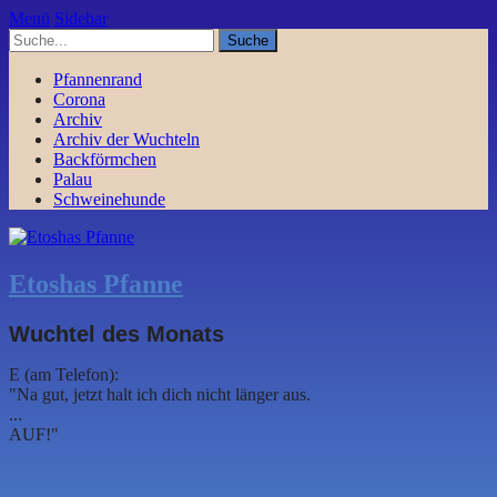
Menü
Sidebar
Pfannenrand
Corona
Archiv
Archiv der Wuchteln
Backförmchen
Palau
Schweinehunde
Etoshas Pfanne
Wuchtel des Monats
E (am Telefon):
"Na gut, jetzt halt ich dich nicht länger aus.
...
AUF!"