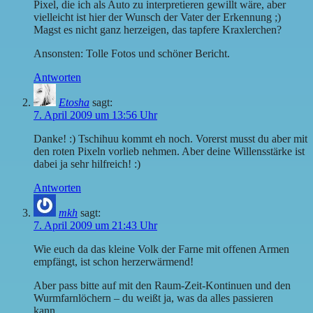
Pixel, die ich als Auto zu interpretieren gewillt wäre, aber
vielleicht ist hier der Wunsch der Vater der Erkennung ;)
Magst es nicht ganz herzeigen, das tapfere Kraxlerchen?
Ansonsten: Tolle Fotos und schöner Bericht.
Antworten
Etosha
sagt:
7. April 2009 um 13:56 Uhr
Danke! :) Tschihuu kommt eh noch. Vorerst musst du aber mit
den roten Pixeln vorlieb nehmen. Aber deine Willensstärke ist
dabei ja sehr hilfreich! :)
Antworten
mkh
sagt:
7. April 2009 um 21:43 Uhr
Wie euch da das kleine Volk der Farne mit offenen Armen
empfängt, ist schon herzerwärmend!
Aber pass bitte auf mit den Raum-Zeit-Kontinuen und den
Wurmfarnlöchern – du weißt ja, was da alles passieren
kann…