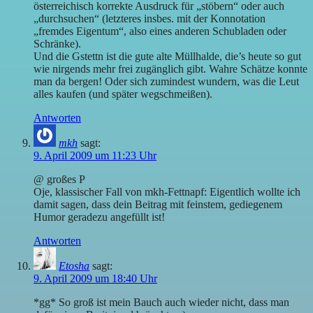
österreichisch korrekte Ausdruck für „stöbern“ oder auch
„durchsuchen“ (letzteres insbes. mit der Konnotation
„fremdes Eigentum“, also eines anderen Schubladen oder
Schränke).
Und die Gstettn ist die gute alte Müllhalde, die’s heute so gut
wie nirgends mehr frei zugänglich gibt. Wahre Schätze konnte
man da bergen! Oder sich zumindest wundern, was die Leut
alles kaufen (und später wegschmeißen).
Antworten
mkh
sagt:
9. April 2009 um 11:23 Uhr
@ großes P
Oje, klassischer Fall von mkh-Fettnapf: Eigentlich wollte ich
damit sagen, dass dein Beitrag mit feinstem, gediegenem
Humor geradezu angefüllt ist!
Antworten
Etosha
sagt:
9. April 2009 um 18:40 Uhr
*gg* So groß ist mein Bauch auch wieder nicht, dass man