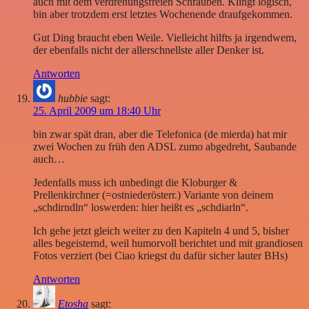
auch mit dem verdrehungsfreien Schrauben. Klingt logisch,
bin aber trotzdem erst letztes Wochenende draufgekommen.
Gut Ding braucht eben Weile. Vielleicht hilfts ja irgendwem,
der ebenfalls nicht der allerschnellste aller Denker ist.
Antworten
hubbie
sagt:
25. April 2009 um 18:40 Uhr
bin zwar spät dran, aber die Telefonica (de mierda) hat mir
zwei Wochen zu früh den ADSL zumo abgedreht, Saubande
auch…
Jedenfalls muss ich unbedingt die Kloburger &
Prellenkirchner (=ostniederösterr.) Variante von deinem
„schdirndln“ loswerden: hier heißt es „schdiarln“.
Ich gehe jetzt gleich weiter zu den Kapiteln 4 und 5, bisher
alles begeisternd, weil humorvoll berichtet und mit grandiosen
Fotos verziert (bei Ciao kriegst du dafür sicher lauter BHs)
Antworten
Etosha
sagt: