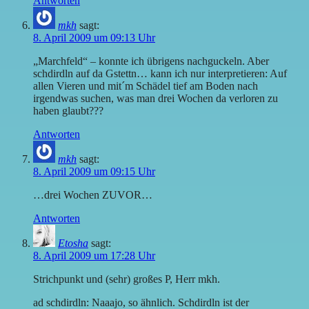
Antworten
mkh
sagt:
8. April 2009 um 09:13 Uhr
„Marchfeld“ – konnte ich übrigens nachguckeln. Aber
schdirdln auf da Gstettn… kann ich nur interpretieren: Auf
allen Vieren und mit´m Schädel tief am Boden nach
irgendwas suchen, was man drei Wochen da verloren zu
haben glaubt???
Antworten
mkh
sagt:
8. April 2009 um 09:15 Uhr
…drei Wochen ZUVOR…
Antworten
Etosha
sagt:
8. April 2009 um 17:28 Uhr
Strichpunkt und (sehr) großes P, Herr mkh.
ad schdirdln: Naaajo, so ähnlich. Schdirdln ist der