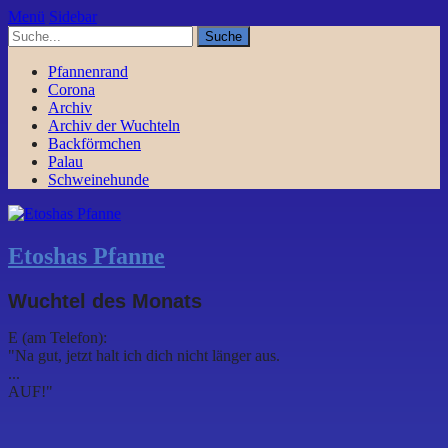
Menü
Sidebar
Pfannenrand
Corona
Archiv
Archiv der Wuchteln
Backförmchen
Palau
Schweinehunde
Etoshas Pfanne
Wuchtel des Monats
E (am Telefon):
"Na gut, jetzt halt ich dich nicht länger aus.
...
AUF!"