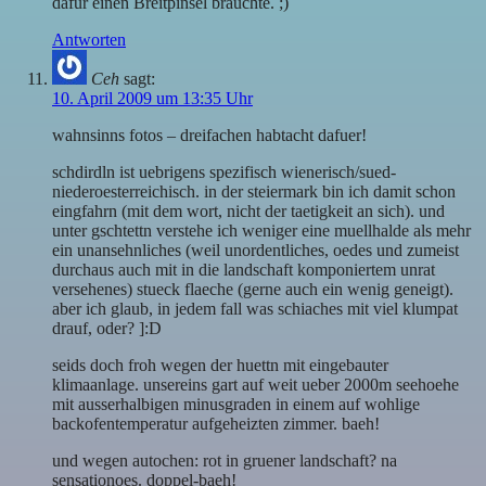
dafür einen Breitpinsel bräuchte. ;)
Antworten
Ceh
sagt:
10. April 2009 um 13:35 Uhr
wahnsinns fotos – dreifachen habtacht dafuer!
schdirdln ist uebrigens spezifisch wienerisch/sued-
niederoesterreichisch. in der steiermark bin ich damit schon
eingfahrn (mit dem wort, nicht der taetigkeit an sich). und
unter gschtettn verstehe ich weniger eine muellhalde als mehr
ein unansehnliches (weil unordentliches, oedes und zumeist
durchaus auch mit in die landschaft komponiertem unrat
versehenes) stueck flaeche (gerne auch ein wenig geneigt).
aber ich glaub, in jedem fall was schiaches mit viel klumpat
drauf, oder? ]:D
seids doch froh wegen der huettn mit eingebauter
klimaanlage. unsereins gart auf weit ueber 2000m seehoehe
mit ausserhalbigen minusgraden in einem auf wohlige
backofentemperatur aufgeheizten zimmer. baeh!
und wegen autochen: rot in gruener landschaft? na
sensationoes. doppel-baeh!