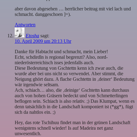
aber davon abgesehen … herrlicher beitrag mit viel lach und
schmacht. danggeschoen ]=).
Antworten
Etosha
sagt:
10. April 2009 um 20:13 Uhr
Danke für Habtacht und schmacht, mein Lieber!
Echt, schdirdln is regional begrenzt? Also, nord-
niederösterreichisch isses jedenfalls auch.
Diese Bedeutung von Gschtettn kenn ich zwar auch, die
wurde aber bei uns nicht so verwendet. Aber stimmt, die
Neigung ghört dazu. A flache Gschtettn in ‚deiner‘ Bedeutung
wär irgendwie seltsam.
Ach, schiach… also, die ‚deinige‘ Gschtettn kann durchaus
auch von hohen Gräsern bedeckt und von Schmetterlingen
beflogen sein. Schiach is also relativ. ;) Das Klumpat, wenn es
denn tatsächlich in die Landschaft komponiert ist (*gg*), fügt
sich da nahtlos ein. ;)
Hey, das rote Tschihuu findet man in der grünen Landschaft
wenigstens schnell wieder! Is auf Madeira net ganz
unwesentlich.