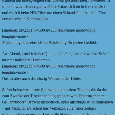
Kamera mit untergelegten Farnwedeln geraderichten), zweiteres ist
schon etwas schwieriger, weil der Fokus sich nicht fixieren lässt –
und es sich beim ND-Filter um einen Schraubfilter handelt. Eine
verwunschene Kombination.
[singlepic id=2331 w=500 h=335 float=none mode=none
template=none /]
Trotzdem gibt es eine kleine Belohnung für meine Geduld.
Am Abend, zurück in der Quinta, empfängt uns der warme Schein
unserer indischen Hanflampe.
[singlepic id=2339 w=500 h=335 float=none mode=none
template=none /]
Das ist aber auch das einzig Warme in der Hütte.
Sofort holen wir unsere Sportzeitung aus dem Toppits, die da drin
zum Zwecke der Trockenhaltung gelagert war. Feuermachen mit
Grillanzündern ist zwar unsportlich, ohne allerdings ist es unmöglich
– auf Madeira. Da schon das Verheizen einer Sportzeitung
offenkundig von unserer Unsportlichkeit zeugt, werden auch drei