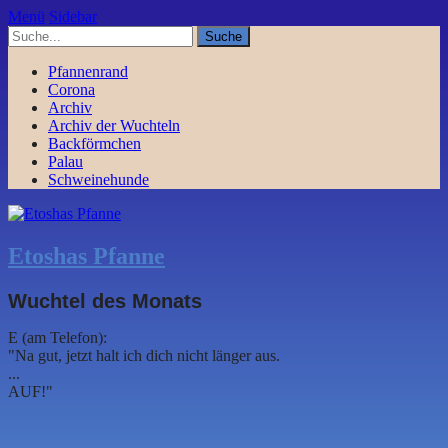
Menü
Sidebar
Pfannenrand
Corona
Archiv
Archiv der Wuchteln
Backförmchen
Palau
Schweinehunde
Etoshas Pfanne
Wuchtel des Monats
E (am Telefon):
"Na gut, jetzt halt ich dich nicht länger aus.
...
AUF!"