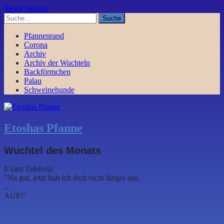
Menü
Sidebar
Pfannenrand
Corona
Archiv
Archiv der Wuchteln
Backförmchen
Palau
Schweinehunde
Etoshas Pfanne
Wuchtel des Monats
E (am Telefon):
"Na gut, jetzt halt ich dich nicht länger aus.
...
AUF!"