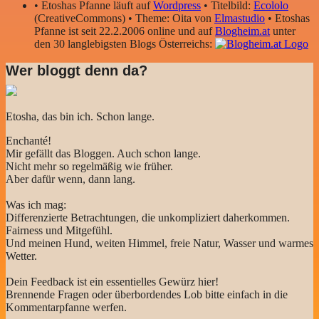
• Etoshas Pfanne läuft auf
Wordpress
• Titelbild:
Ecololo
(CreativeCommons) • Theme: Oita von
Elmastudio
• Etoshas
Pfanne ist seit 22.2.2006 online und auf
Blogheim.at
unter
den 30 langlebigsten Blogs Österreichs:
Wer bloggt denn da?
Etosha, das bin ich. Schon lange.
Enchanté!
Mir gefällt das Bloggen. Auch schon lange.
Nicht mehr so regelmäßig wie früher.
Aber dafür wenn, dann lang.
Was ich mag:
Differenzierte Betrachtungen, die unkompliziert daherkommen.
Fairness und Mitgefühl.
Und meinen Hund, weiten Himmel, freie Natur, Wasser und warmes
Wetter.
Dein Feedback ist ein essentielles Gewürz hier!
Brennende Fragen oder überbordendes Lob bitte einfach in die
Kommentarpfanne werfen.