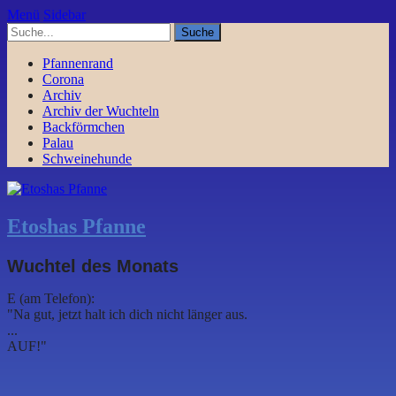
Menü
Sidebar
Pfannenrand
Corona
Archiv
Archiv der Wuchteln
Backförmchen
Palau
Schweinehunde
Etoshas Pfanne
Wuchtel des Monats
E (am Telefon):
"Na gut, jetzt halt ich dich nicht länger aus.
...
AUF!"