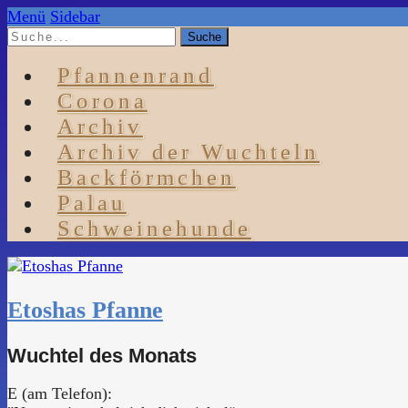
Menü
Sidebar
Pfannenrand
Corona
Archiv
Archiv der Wuchteln
Backförmchen
Palau
Schweinehunde
Etoshas Pfanne
Wuchtel des Monats
E (am Telefon):