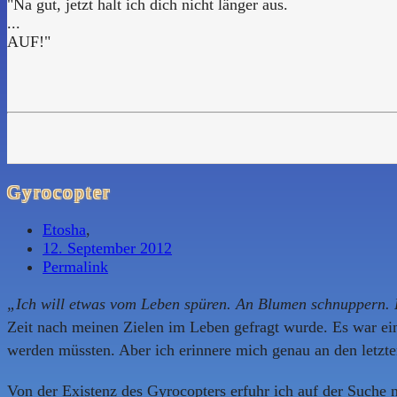
"Na gut, jetzt halt ich dich nicht länger aus.
...
AUF!"
Gyrocopter
Etosha
,
12. September 2012
Permalink
„Ich will etwas vom Leben spüren. An Blumen schnuppern. 
Zeit nach meinen Zielen im Leben gefragt wurde. Es war ein
werden müssten. Aber ich erinnere mich genau an den letzte
Von der Existenz des Gyrocopters erfuhr ich auf der Suche 