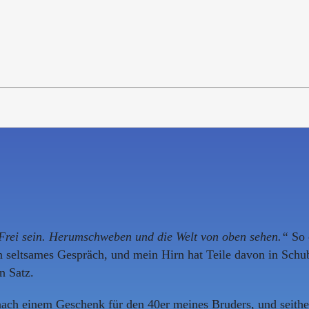
Frei sein. Herumschweben und die Welt von oben sehen.“
So 
 seltsames Gespräch, und mein Hirn hat Teile davon in Schub
n Satz.
nach einem Geschenk für den 40er meines Bruders, und seither