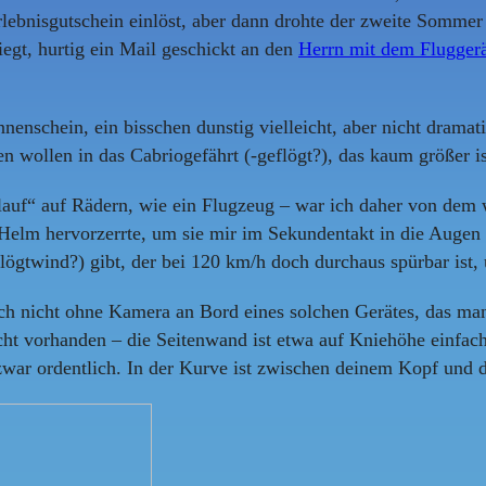
rlebnisgutschein einlöst, aber dann drohte der zweite Sommer
iegt, hurtig ein Mail geschickt an den
Herrn mit dem Flugger
nschein, ein bisschen dunstig vielleicht, aber nicht dramati
gen wollen in das Cabriogefährt (-geflögt?), das kaum größer 
lauf“ auf Rädern, wie ein Flugzeug – war ich daher von dem 
elm hervorzerrte, um sie mir im Sekundentakt in die Augen z
ögtwind?) gibt, der bei 120 km/h doch durchaus spürbar ist,
ch nicht ohne Kamera an Bord eines solchen Gerätes, das man
ht vorhanden – die Seitenwand ist etwa auf Kniehöhe einfach
 zwar ordentlich. In der Kurve ist zwischen deinem Kopf und