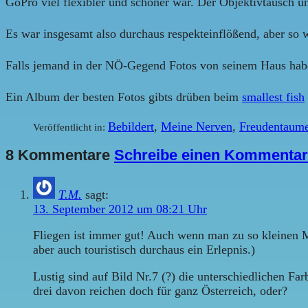
GoPro viel flexibler und schöner war. Der Objektivtausch 
Es war insgesamt also durchaus respekteinflößend, aber so 
Falls jemand in der NÖ-Gegend Fotos von seinem Haus habe
Ein Album der besten Fotos gibts drüben beim
smallest fish
Bebildert
,
Meine Nerven
,
Freudentaume
Veröffentlicht in:
8 Kommentare
Schreibe einen Kommentar
T.M.
sagt:
13. September 2012 um 08:21 Uhr
Fliegen ist immer gut! Auch wenn man zu so kleinen M
aber auch touristisch durchaus ein Erlepnis.)
Lustig sind auf Bild Nr.7 (?) die unterschiedlichen Fa
drei davon reichen doch für ganz Österreich, oder?