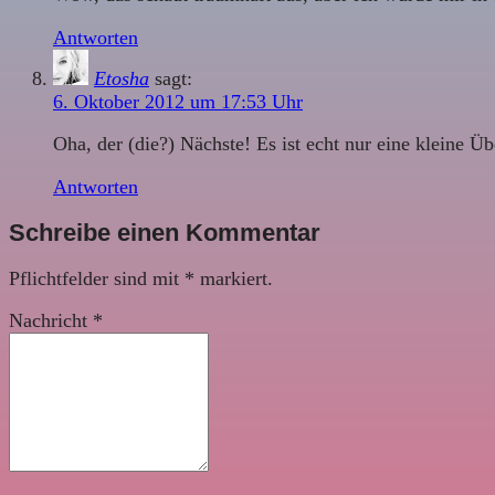
Antworten
Etosha
sagt:
6. Oktober 2012 um 17:53 Uhr
Oha, der (die?) Nächste! Es ist echt nur eine kleine 
Antworten
Schreibe einen Kommentar
Pflichtfelder sind mit
*
markiert.
Nachricht
*