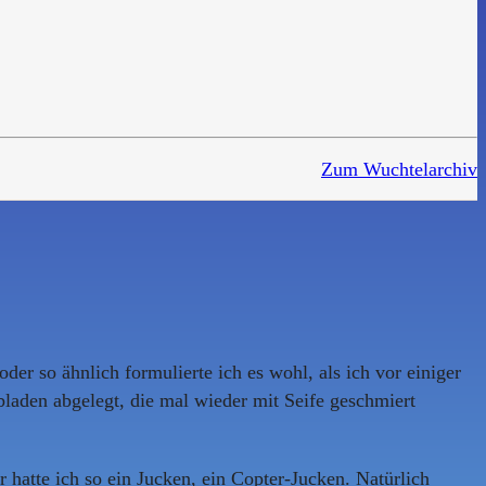
Zum Wuchtelarchiv
oder so ähnlich formulierte ich es wohl, als ich vor einiger
laden abgelegt, die mal wieder mit Seife geschmiert
 hatte ich so ein Jucken, ein Copter-Jucken. Natürlich