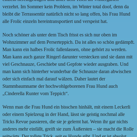
verzehrt. Im Sommer kein Problem, im Winter total doof, denn da
bleibt die Terrassentür natürlich nicht so lang offen, bis Frau Hund
alle Frolic einzeln hereintransportiert und verspeist hat.
Noch schöner als unter dem Tisch frisst es sich nur oben im
Wohnzimmer auf dem Perserteppich. Da ist alles so schön gedämpft.
Man kann ein halbes Frolic fallenlassen, ohne gehört zu werden.
Man kann auch ganze Ringerl darunter verstecken und sie dann mit
viel Geschnauze, Geschiebe und Gepfote wieder ausgraben. Und
man kann sich hinterher wunderbar die Schnauze daran abwischen
oder sich einfach mal darauf wälzen. Daher lautet der
Stammbaumname der hochwohlgeborenen Frau Hund auch
„Cinderella Runter vom Teppich“.
Wenn man die Frau Hund ein bisschen hinhält, mit einem Leckerli
oder einem Spielzeug in der Hand, lässt sie geistig nochmal alle
Tricks Revue passieren, die sie je gelernt hat. Wenn ihr gar nichts
anderes mehr einfällt, greift sie zum Äußersten – sie macht die Rolle
seitwärts. Der tollste Trick, seit es Hunde gibt. Und er ist absolut