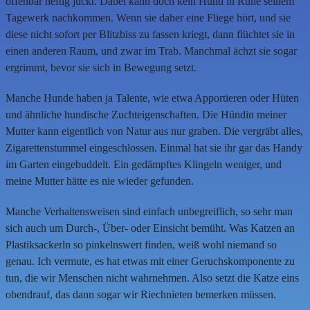
offenbar heftig juckt. Dabei kann doch kein Hund in Ruhe seinem
Tagewerk nachkommen. Wenn sie daher eine Fliege hört, und sie
diese nicht sofort per Blitzbiss zu fassen kriegt, dann flüchtet sie in
einen anderen Raum, und zwar im Trab. Manchmal ächzt sie sogar
ergrimmt, bevor sie sich in Bewegung setzt.
Manche Hunde haben ja Talente, wie etwa Apportieren oder Hüten
und ähnliche hundische Zuchteigenschaften. Die Hündin meiner
Mutter kann eigentlich von Natur aus nur graben. Die vergräbt alles,
Zigarettenstummel eingeschlossen. Einmal hat sie ihr gar das Handy
im Garten eingebuddelt. Ein gedämpftes Klingeln weniger, und
meine Mutter hätte es nie wieder gefunden.
Manche Verhaltensweisen sind einfach unbegreiflich, so sehr man
sich auch um Durch-, Über- oder Einsicht bemüht. Was Katzen an
Plastiksackerln so pinkelnswert finden, weiß wohl niemand so
genau. Ich vermute, es hat etwas mit einer Geruchskomponente zu
tun, die wir Menschen nicht wahrnehmen. Also setzt die Katze eins
obendrauf, das dann sogar wir Riechnieten bemerken müssen.