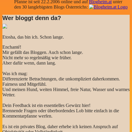
Pfanne ist seit 22.2.2006 online und auf
Blogheim.at
unter
den 30 langlebigsten Blogs Österreichs:
Wer bloggt denn da?
Etosha, das bin ich. Schon lange.
Enchanté!
Mir gefällt das Bloggen. Auch schon lange.
Nicht mehr so regelmäßig wie früher.
Aber dafür wenn, dann lang.
Was ich mag:
Differenzierte Betrachtungen, die unkompliziert daherkommen.
Fairness und Mitgefühl.
Und meinen Hund, weiten Himmel, freie Natur, Wasser und warmes
Wetter.
Dein Feedback ist ein essentielles Gewürz hier!
Brennende Fragen oder überbordendes Lob bitte einfach in die
Kommentarpfanne werfen.
Es ist ein privates Blog, daher erhebe ich keinen Anspruch auf
Objektivität oder Vollständigkeit.