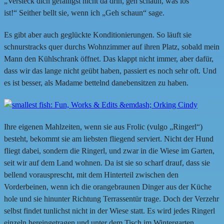
„Versteck dich gefälligst nicht da drin, geh schaun, was los
ist!“ Seither bellt sie, wenn ich „Geh schaun“ sage.
Es gibt aber auch geglückte Konditionierungen. So läuft sie
schnurstracks quer durchs Wohnzimmer auf ihren Platz, sobald mein
Mann den Kühlschrank öffnet. Das klappt nicht immer, aber dafür,
dass wir das lange nicht geübt haben, passiert es noch sehr oft. Und
es ist besser, als Madame bettelnd danebensitzen zu haben.
Ihre eigenen Mahlzeiten, wenn sie aus Frolic (vulgo „Ringerl“)
besteht, bekommt sie am liebsten fliegend serviert. Nicht der Hund
fliegt dabei, sondern die Ringerl, und zwar in die Wiese im Garten,
seit wir auf dem Land wohnen. Da ist sie so scharf drauf, dass sie
bellend vorausprescht, mit dem Hinterteil zwischen den
Vorderbeinen, wenn ich die orangebraunen Dinger aus der Küche
hole und sie hinunter Richtung Terrassentür trage. Doch der Verzehr
selbst findet tunlichst nicht in der Wiese statt. Es wird jedes Ringerl
einzeln hereingetragen und unter dem Tisch im Wintergarten