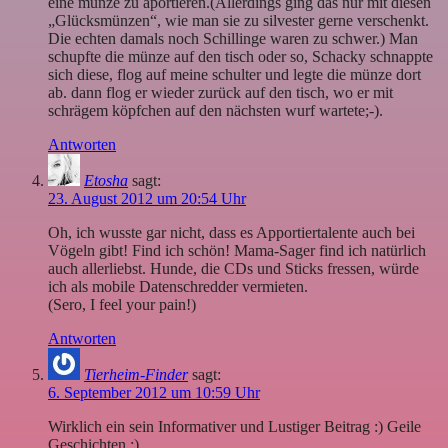
eine münze zu aportieren.(Allerdings ging das nur mit diesen
„Glücksmünzen“, wie man sie zu silvester gerne verschenkt.
Die echten damals noch Schillinge waren zu schwer.) Man
schupfte die münze auf den tisch oder so, Schacky schnappte
sich diese, flog auf meine schulter und legte die münze dort
ab. dann flog er wieder zurück auf den tisch, wo er mit
schrägem köpfchen auf den nächsten wurf wartete;-).
Antworten
Etosha
sagt:
23. August 2012 um 20:54 Uhr
Oh, ich wusste gar nicht, dass es Apportiertalente auch bei
Vögeln gibt! Find ich schön! Mama-Sager find ich natürlich
auch allerliebst. Hunde, die CDs und Sticks fressen, würde
ich als mobile Datenschredder vermieten.
(Sero, I feel your pain!)
Antworten
Tierheim-Finder
sagt:
6. September 2012 um 10:59 Uhr
Wirklich ein sein Informativer und Lustiger Beitrag :) Geile
Geschichten ;)