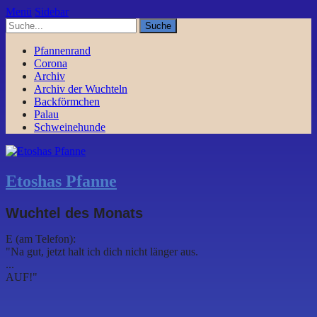
Menü
Sidebar
Pfannenrand
Corona
Archiv
Archiv der Wuchteln
Backförmchen
Palau
Schweinehunde
Etoshas Pfanne
Wuchtel des Monats
E (am Telefon):
"Na gut, jetzt halt ich dich nicht länger aus.
...
AUF!"