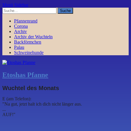
Menü
Sidebar
Pfannenrand
Corona
Archiv
Archiv der Wuchteln
Backförmchen
Palau
Schweinehunde
Etoshas Pfanne
Wuchtel des Monats
E (am Telefon):
"Na gut, jetzt halt ich dich nicht länger aus.
...
AUF!"