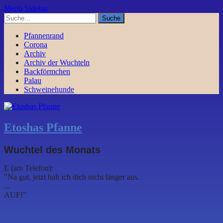
Menü
Sidebar
Pfannenrand
Corona
Archiv
Archiv der Wuchteln
Backförmchen
Palau
Schweinehunde
Etoshas Pfanne
Wuchtel des Monats
E (am Telefon):
"Na gut, jetzt halt ich dich nicht länger aus.
...
AUF!"