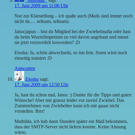
_mathilda_
sagt:
17. Juni 2009 um 11:06 Uhr
Nur zur Klarstellung – ich spaße auch (Mails sind immer noch
nicht da…. seltsam, seltsam).
Janocjapun – bist du Mitglied bei der Zwiebelmafia oder hast
du beim Wurzelimperium zu viel davon angebaut und musst
sie jetzt verzweifelt loswerden? :D
Etosha: Ja, schön abwechseln, so ists fein. Sonst wirst noch
einseitig trainiert :D
Antworten
Etosha
sagt:
17. Juni 2009 um 12:50 Uhr
Ja, hast du schon mal, Janoc :) Danke für die Tipps und guten
Wünsche! Aber mir grausz leider vor zuviel Zwiebel. Das
Zumirnehmen von Zwiebeltee kann ich mir gaaar nicht
vorstellen. Brrr!
Mathilda, ich hab dann Stunden später ein Mail bekommen,
dass der SMTP-Server nicht liefern konnte. Keine Ahnung
wieso.