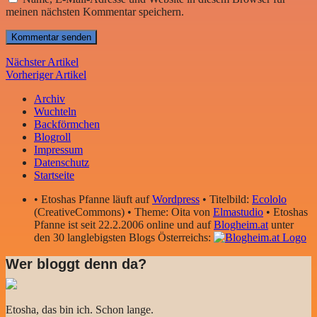
meinen nächsten Kommentar speichern.
Nächster Artikel
Vorheriger Artikel
Archiv
Wuchteln
Backförmchen
Blogroll
Impressum
Datenschutz
Startseite
• Etoshas Pfanne läuft auf
Wordpress
• Titelbild:
Ecololo
(CreativeCommons) • Theme: Oita von
Elmastudio
• Etoshas
Pfanne ist seit 22.2.2006 online und auf
Blogheim.at
unter
den 30 langlebigsten Blogs Österreichs:
Wer bloggt denn da?
Etosha, das bin ich. Schon lange.