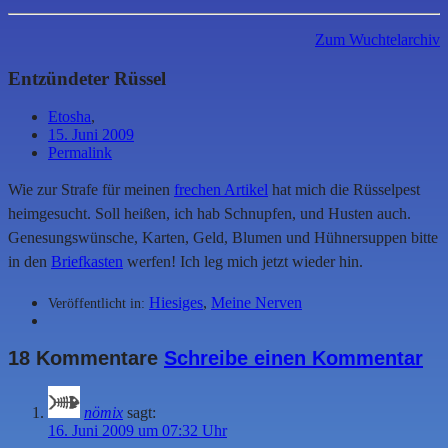
Zum Wuchtelarchiv
Entzündeter Rüssel
Etosha
,
15. Juni 2009
Permalink
Wie zur Strafe für meinen
frechen Artikel
hat mich die Rüsselpest
heimgesucht. Soll heißen, ich hab Schnupfen, und Husten auch.
Genesungswünsche, Karten, Geld, Blumen und Hühnersuppen bitte
in den
Briefkasten
werfen! Ich leg mich jetzt wieder hin.
Hiesiges
,
Meine Nerven
Veröffentlicht in:
18 Kommentare
Schreibe einen Kommentar
nömix
sagt:
16. Juni 2009 um 07:32 Uhr