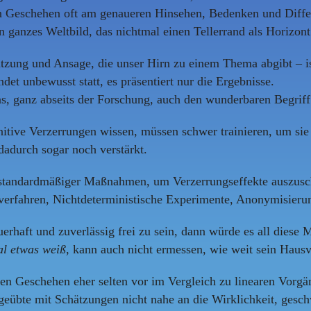
en Geschehen oft am genaueren Hinsehen, Bedenken und Diffe
 ganzes Weltbild, das nichtmal einen Tellerrand als Horizont
ätzung und Ansage, die unser Hirn zu einem Thema abgibt – is
det unbewusst statt, es präsentiert nur die Ergebnisse.
rns, ganz abseits der Forschung, auch den wunderbaren Begriff
tive Verzerrungen wissen, müssen schwer trainieren, um sie 
dadurch sogar noch verstärkt.
e standardmäßiger Maßnahmen, um Verzerrungseffekte auszusc
erfahren, Nichtdeterministische Experimente, Anonymisieru
uerhaft und zuverlässig frei zu sein, dann würde es all dies
al etwas weiß
, kann auch nicht ermessen, wie weit sein Haus
en Geschehen eher selten vor im Vergleich zu linearen Vorg
eübte mit Schätzungen nicht nahe an die Wirklichkeit, geschw