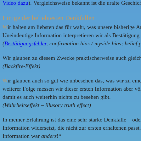
Video dazu
). Vergleichsweise bekannt ist die uralte Geschi
Einige der beliebtesten Denkfallen
W
ir halten am liebsten das für wahr, was unsere bisherige
Uneindeutige Information interpretieren wir als Bestätigun
(
Bestätigungsfehler
, confirmation bias / myside bias; belief
Wir glauben zu diesem Zwecke praktischerweise auch gleic
(Backfire-Effekt)
W
ir glauben auch so gut wie unbesehen das, was wir zu eine
weiterer Folge messen wir dieser ersten Information aber völ
damit es auch weiterhin nichts zu besehen gibt.
(Wahrheitseffekt – illusory truth effect)
In meiner Erfahrung ist das eine sehr starke Denkfalle – ode
Information widersetzt, die nicht zur ersten erhaltenen pass
Information war
anders
!“