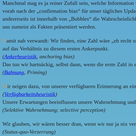
Manchmal mag es ja reiner Zufall sein, welche Information w
vorab nach der „confirmation bias“ für unser tägliches Upda
andererseits ist innerhalb von „Bubbles“ die Wahrscheinlic
uns zumeist als Fakten präsentiert werden.
D
amit nah verwandt: Wir finden, eine Zahl wäre „eh recht 
auf das Verhältnis zu diesem ersten Ankerpunkt.
(
Ankerheuristik
, anchoring bias)
Das tun wir hartnäckig, selbst dann, wenn die erste Zahl 
(
Bahnung
, Priming)
W
ir neigen dazu, von unserer verfügbaren Erinnerung an ei
(
Verfügbarkeitsheuristik
)
Unsere Erwartungen beeinflussen unsere Wahrnehmung und d
(Selektive Wahrnehmung; selective perception)
Wir glauben, wir wären besser dran, wenn wir nur ja nix ve
(Status-quo-Verzerrung)