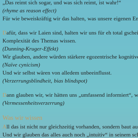
„Das reimt sich sogar, und was sich reimt, ist wahr!“
(rhyme as reason effect)
Für wie beweiskräftig wir das halten, was unsere eigenen 
D
afür, dass wir Laien sind, halten wir uns für eh total gsc
Komplexität des Themas wissen.
(Dunning-Kruger-Effekt)
Wir glauben, andere würden stärkere egozentrische kognitive
(Naïve cynicism)
Und wir selbst wären von alledem unbeeinflusst.
(Verzerrungsblindheit, bias blindspot)
D
ann glauben wir, wir hätten uns „umfassend informiert“, w
(Vermessenheitsverzerrung)
Was wir wissen
A
ll das ist nicht nur gleichzeitig vorhanden, sondern baut a
Und wir glauben das alles auch noch „intuitiv“ in seinem s