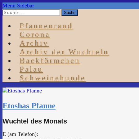
Menü
Sidebar
Pfannenrand
Corona
Archiv
Archiv der Wuchteln
Backförmchen
Palau
Schweinehunde
Etoshas Pfanne
Wuchtel des Monats
E (am Telefon):