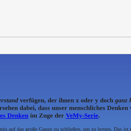
erstand
verfügen, der ihnen x oder y doch
ganz 
rsehen dabei, dass unser menschliches Denken v
hes Denken
im Zuge der
VeMy-Serie
.
nis auf das große Ganze zu schließen, um zu lernen. Das ist n