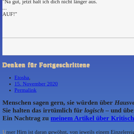
"Na gut, jetzt halt ich dich nicht länger aus.
...
AUF!"
Denken für Fortgeschrittene
Etosha
,
15. November 2020
Permalink
Menschen sagen gern, sie würden über
Hausv
Sie halten das irrtümlich für
logisch
– und übe
Ein Nachtrag zu
meinem Artikel über Kritisc
U
nser Hirn ist daran gewöhnt, von jeweils einem Einzelereig