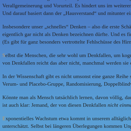
Verallgemeinerung und Vorurteil. Es hindert uns im weiter
Und darauf basiert dann der „Hausverstand“ und mitunter ein
Insbesondere unser „schnelles“ Denken – also die erste Sch
eigentlich gar nicht als Denken bezeichnen dürfte. Und es fin
(Es gibt für ganz besonders vertrottelte Fehlschüsse des Hi
S
elbst die Menschen, die sehr wohl um Denkfallen, um kogni
von Denkfallen reicht das aber nicht, manchmal werden sie 
In der Wissenschaft gibt es nicht umsonst eine ganze Reih
Verum- und Placebo-Gruppe, Randomisierung, Doppelblindv
Könnte man als Mensch tatsächlich lernen, davon völlig, da
ist auch klar: Jemand, der von diesen Denkfallen
nicht einm
E
xponentielles Wachstum etwa kommt in unserem alltäglich
unterschätzt. Selbst bei längeren Überlegungen kommen Ung