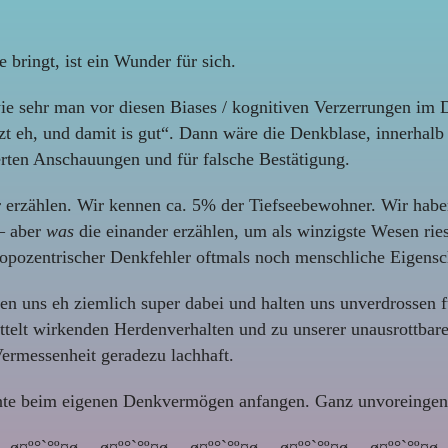
bringt, ist ein Wunder für sich.
wie sehr man vor diesen Biases / kognitiven Verzerrungen im 
zt eh, und damit is gut“. Dann wäre die Denkblase, innerhalb 
erten Anschauungen und für falsche Bestätigung.
erzählen. Wir kennen ca. 5% der Tiefseebewohner. Wir haben
– aber
was
die einander erzählen, um als winzigste Wesen r
opozentrischer Denkfehler oftmals noch menschliche Eigensc
 uns eh ziemlich super dabei und halten uns unverdrossen f
ottelt wirkenden Herdenverhalten und zu unserer unausrottba
Vermessenheit geradezu lachhaft.
nte beim eigenen Denkvermögen anfangen. Ganz unvoreinge
ø¤º°`°º¤ø,¸¸,ø¤º°`°º¤ø,¸¸,ø¤º°`°º¤ø,¸¸,ø¤º°`°º¤ø,¸¸,ø¤º°`°º¤ø