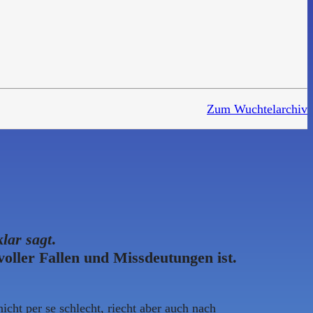
Zum Wuchtelarchiv
klar sagt
.
oller Fallen und Missdeutungen ist.
icht per se schlecht, riecht aber auch nach