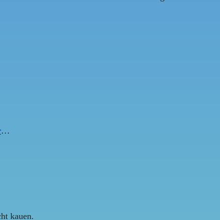
r
…
cht kauen.