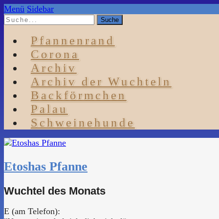
Menü
Sidebar
Pfannenrand
Corona
Archiv
Archiv der Wuchteln
Backförmchen
Palau
Schweinehunde
Etoshas Pfanne
Wuchtel des Monats
E (am Telefon):