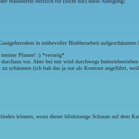
er Hausherrin herzlich für (nicht nur) diese Anregung!
m Gastgeberodem in mühevoller Blubberarbeit aufgeschäumtes 
 meiner Pfanne! :) *verneig*
 durchaus vor. Aber bei mir wird durchwegs batteriebetriebe
 zu schäumen (ich hab das ja nur als Kontrast angeführt, weil
ausfinden können, wozu dieser blödsinnige Schaum auf dem Kaf