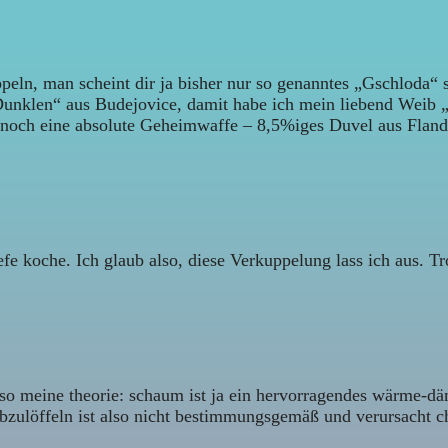
ln, man scheint dir ja bisher nur so genanntes „Gschloda“ ser
unklen“ aus Budejovice, damit habe ich mein liebend Weib „b
ch noch eine absolute Geheimwaffe – 8,5%iges Duvel aus Flande
fe koche. Ich glaub also, diese Verkuppelung lass ich aus. Tr
 meine theorie: schaum ist ja ein hervorragendes wärme-dä
bzulöffeln ist also nicht bestimmungsgemäß und verursacht c