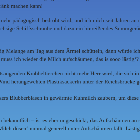
tränk machen kann!
mehr pädagogisch bedroht wird, und ich mich seit Jahren an
wüchsige Schiffsschraube und dazu ein hinreißendes Summgerä
ig Melange am Tag aus dem Ärmel schütteln, dann würde ich d
 muss ich wieder die Milch aufschäumen, das is sooo lästig‘?
tsaugenden Krabbeltierchen nicht mehr Herr wird, die sich 
ind herangewehten Plastiksackerln unter der Reichsbrücke ge
xers Blubberblasen in gewärmte Kuhmilch zaubern, um diese 
ekanntlich – ist es eher ungeschickt, das Aufschäumen an sic
lch düsen‘ nunmal generell unter Aufschäumen fällt. Lästig b