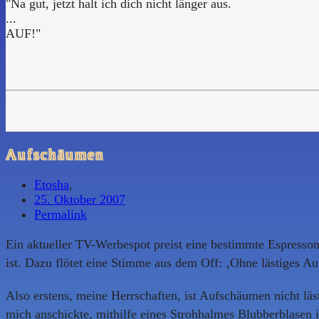
"Na gut, jetzt halt ich dich nicht länger aus.
...
AUF!"
Aufschäumen
Etosha
,
25. Oktober 2007
Permalink
Ein aktueller TV-Werbespot preist eine bestimmte Espressom
ist. Dazu flötet eine Stimme aus dem Off: ‚Ohne lästiges A
Also erstens, meine Herrschaften, ist Aufschäumen nicht läs
mich anschickte, mithilfe eines Strohhalmes Blubberblasen 