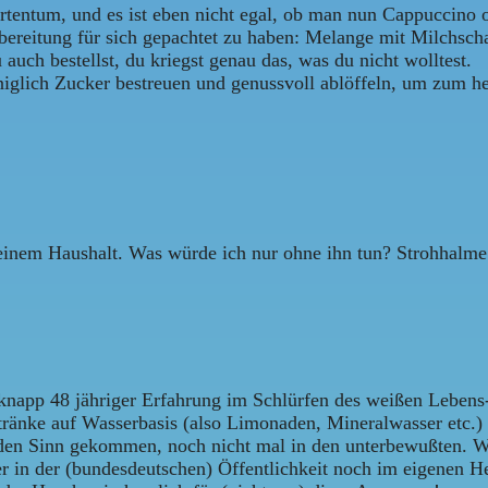
entum, und es ist eben nicht egal, ob man nun Cappuccino od
Zubereitung für sich gepachtet zu haben: Melange mit Milchs
uch bestellst, du kriegst genau das, was du nicht wolltest.
iglich Zucker bestreuen und genussvoll ablöffeln, um zum h
einem Haushalt. Was würde ich nur ohne ihn tun? Strohhalme
napp 48 jähriger Erfahrung im Schlürfen des weißen Lebens-El
getränke auf Wasserbasis (also Limonaden, Mineralwasser etc.)
n den Sinn gekommen, noch nicht mal in den unterbewußten. W
er in der (bundesdeutschen) Öffentlichkeit noch im eigenen 