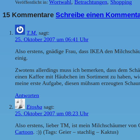
Wortwahl
,
Betrachtungen
,
Shopping
Veröffentlicht in:
15 Kommentare
Schreibe einen Komment
T.M.
sagt:
25. Oktober 2007 um 06:41 Uhr
Also erstens, gnädige Frau, dass IKEA den Milchschäume
einig.
Zwotens allerdings muss ich bemerken, dass dem Schäu
einen Kaffee mit Häubchen im Sortiment zu haben, wie s
meine erste Aufgabe, diesen mühsam erzeugten Schaum 
Antworten
Etosha
sagt:
25. Oktober 2007 um 08:23 Uhr
Also erstens, lieber TM, ist mein Milchschäumer von 
Cartoon
. :)) (Tags: Geier – stachlig – Kaktus)