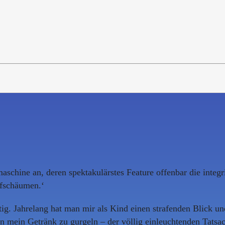
aschine an, deren spektakulärstes Feature offenbar die inte
ufschäumen.‘
tig. Jahrelang hat man mir als Kind einen strafenden Blick un
in mein Getränk zu gurgeln – der völlig einleuchtenden Tatsa