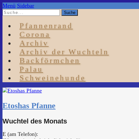
Menü
Sidebar
Pfannenrand
Corona
Archiv
Archiv der Wuchteln
Backförmchen
Palau
Schweinehunde
Etoshas Pfanne
Wuchtel des Monats
E (am Telefon):