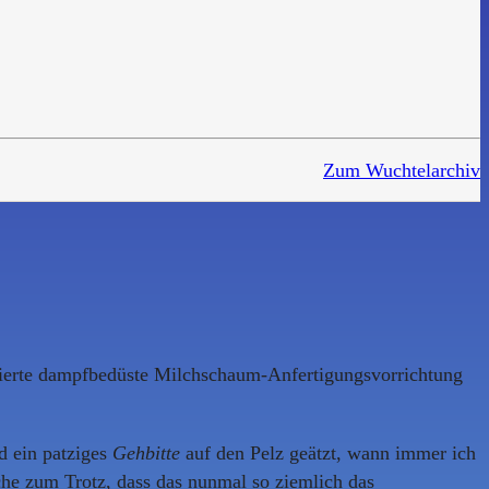
Zum Wuchtelarchiv
grierte dampfbedüste Milchschaum-Anfertigungsvorrichtung
d ein patziges
Gehbitte
auf den Pelz geätzt, wann immer ich
che zum Trotz, dass das nunmal so ziemlich das