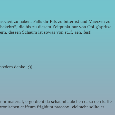
viert zu haben. Falls dir Pils zu bitter ist und Maerzen zu
ekehrt“, die bis zu diesem Zeitpunkt nur von Obi g´spritzt
rn, dessen Schaum ist sowas von st..f, aeh, fest!
otzdem danke! ;))
mm-material, ergo dient da schaumhäubchen dazu den kaffe
hronischen caffeum frigidum praecox. vielmehr sollte er