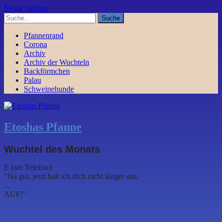
Menü
Sidebar
Pfannenrand
Corona
Archiv
Archiv der Wuchteln
Backförmchen
Palau
Schweinehunde
Etoshas Pfanne
Wuchtel des Monats
E (am Telefon):
"Na gut, jetzt halt ich dich nicht länger aus.
...
AUF!"