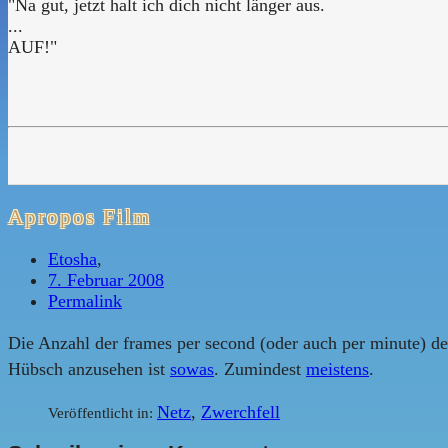
"Na gut, jetzt halt ich dich nicht länger aus.
...
AUF!"
Apropos Film
Etosha
,
7. Februar 2008
Permalink
Die Anzahl der frames per second (oder auch per minute) de
Hübsch anzusehen ist
sowas
. Zumindest
meistens
.
Netz
,
Zwerchfell
Veröffentlicht in: