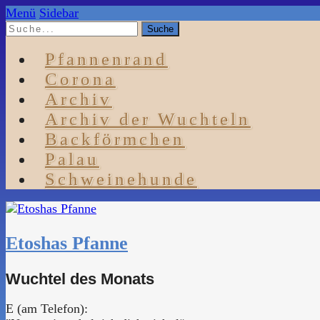
Menü
Sidebar
Pfannenrand
Corona
Archiv
Archiv der Wuchteln
Backförmchen
Palau
Schweinehunde
Etoshas Pfanne
Wuchtel des Monats
E (am Telefon):