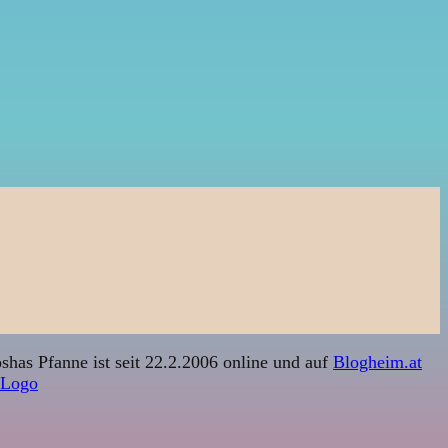
shas Pfanne ist seit 22.2.2006 online und auf
Blogheim.at