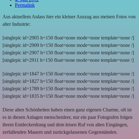
Permalink
Aus aktuellem Anlass hier ein kleiner Auszug aus meinen Fotos von
alter Industrie:
[singlepic id=2905 h=150 float=none mode=none template=none /]
[singlepic id=2909 h=150 float=none mode=none template=none /]
[singlepic id=2907 h=150 float=none mode=none template=none /]
[singlepic id=2911 h=150 float=none mode=none template=none /]
[singlepic id=1847 h=150 float=none mode=none template=none /]
[singlepic id=1827 h=150 float=none mode=none template=none /]
[singlepic id=1789 h=150 float=none mode=none template=none /]
[singlepic id=1835 h=150 float=none mode=none template=none /]
Diese alten Schönheiten haben einen ganz eigenen Charme, oft ist
es in diesen Anlagen menschenleer, nur ein paar Fotografen folgen
ihrem Entdeckerdrang und dem leisen Ruf von alten Eingängen,
zerfallenden Mauern und zurückgelassenen Gegenständen.