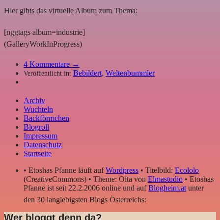
Hier gibts das virtuelle Album zum Thema:
[nggtags album=industrie]
(GalleryWorkInProgress)
4
Kommentare →
Bebildert
,
Weltenbummler
Veröffentlicht in:
Archiv
Wuchteln
Backförmchen
Blogroll
Impressum
Datenschutz
Startseite
• Etoshas Pfanne läuft auf
Wordpress
• Titelbild:
Ecololo
(CreativeCommons) • Theme: Oita von
Elmastudio
• Etoshas
Pfanne ist seit 22.2.2006 online und auf
Blogheim.at
unter
den 30 langlebigsten Blogs Österreichs:
Wer bloggt denn da?