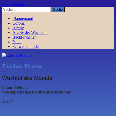
Menü
Sidebar
Pfannenrand
Corona
Archiv
Archiv der Wuchteln
Backförmchen
Palau
Schweinehunde
Etoshas Pfanne
Wuchtel des Monats
E (am Telefon):
"Na gut, jetzt halt ich dich nicht länger aus.
...
AUF!"