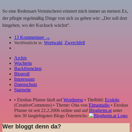
So eine Redensart-Vermischerei erinnert mich immer an meinen Ex,
der pflegte regelmäßig Dinge von sich zu geben wie: „Der soll dort
hingehen, wo der Kuckuck wächst“.
13
Kommentare →
Wortwahl
,
Zwerchfell
Veröffentlicht in:
Archiv
Wuchteln
Backförmchen
Blogroll
Impressum
Datenschutz
Startseite
• Etoshas Pfanne läuft auf
Wordpress
• Titelbild:
Ecololo
(CreativeCommons) • Theme: Oita von
Elmastudio
• Etoshas
Pfanne ist seit 22.2.2006 online und auf
Blogheim.at
unter
den 30 langlebigsten Blogs Österreichs:
Wer bloggt denn da?