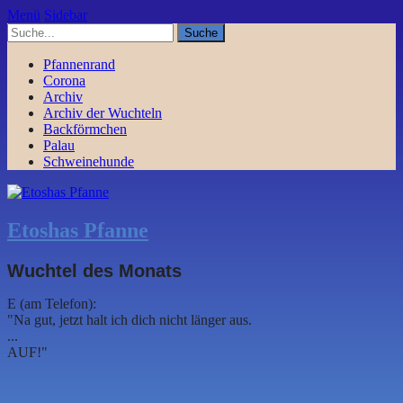
Menü
Sidebar
Pfannenrand
Corona
Archiv
Archiv der Wuchteln
Backförmchen
Palau
Schweinehunde
Etoshas Pfanne
Wuchtel des Monats
E (am Telefon):
"Na gut, jetzt halt ich dich nicht länger aus.
...
AUF!"