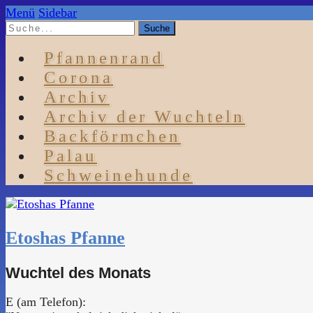
Menü
Sidebar
Pfannenrand
Corona
Archiv
Archiv der Wuchteln
Backförmchen
Palau
Schweinehunde
Etoshas Pfanne
Wuchtel des Monats
E (am Telefon):