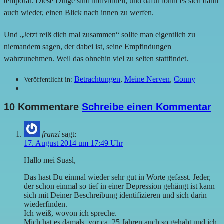
temporär. Diese Dinge sind individuell, und dafür lohnt es sich dann
auch wieder, einen Blick nach innen zu werfen.
Und „Jetzt reiß dich mal zusammen“ sollte man eigentlich zu
niemandem sagen, der dabei ist, seine Empfindungen
wahrzunehmen. Weil das ohnehin viel zu selten stattfindet.
Betrachtungen
,
Meine Nerven
,
Conny
Veröffentlicht in:
10 Kommentare
Schreibe einen Kommentar
franzi
sagt:
17. August 2014 um 17:49 Uhr
Hallo mei Suasl,
Das hast Du einmal wieder sehr gut in Worte gefasst. Jeder,
der schon einmal so tief in einer Depression gehängt ist kann
sich mit Deiner Beschreibung identifizieren und sich darin
wiederfinden.
Ich weiß, wovon ich spreche.
Mich hat es damals, vor ca. 25 Jahren auch so gehabt und ich