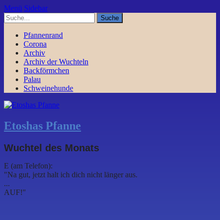
Menü
Sidebar
Pfannenrand
Corona
Archiv
Archiv der Wuchteln
Backförmchen
Palau
Schweinehunde
Etoshas Pfanne
Wuchtel des Monats
E (am Telefon):
"Na gut, jetzt halt ich dich nicht länger aus.
...
AUF!"