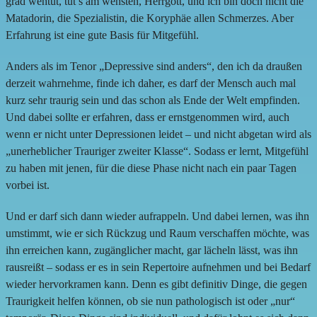
grad wehtut, tut’s am wehsten, Herrgott, und ich bin doch nicht die
Matadorin, die Spezialistin, die Koryphäe allen Schmerzes. Aber
Erfahrung ist eine gute Basis für Mitgefühl.
Anders als im Tenor „Depressive sind anders“, den ich da draußen
derzeit wahrnehme, finde ich daher, es darf der Mensch auch mal
kurz sehr traurig sein und das schon als Ende der Welt empfinden.
Und dabei sollte er erfahren, dass er ernstgenommen wird, auch
wenn er nicht unter Depressionen leidet – und nicht abgetan wird als
„unerheblicher Trauriger zweiter Klasse“. Sodass er lernt, Mitgefühl
zu haben mit jenen, für die diese Phase nicht nach ein paar Tagen
vorbei ist.
Und er darf sich dann wieder aufrappeln. Und dabei lernen, was ihn
umstimmt, wie er sich Rückzug und Raum verschaffen möchte, was
ihn erreichen kann, zugänglicher macht, gar lächeln lässt, was ihn
rausreißt – sodass er es in sein Repertoire aufnehmen und bei Bedarf
wieder hervorkramen kann. Denn es gibt definitiv Dinge, die gegen
Traurigkeit helfen können, ob sie nun pathologisch ist oder „nur“