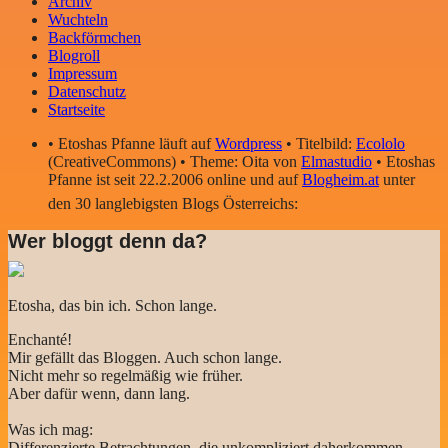
Archiv
Wuchteln
Backförmchen
Blogroll
Impressum
Datenschutz
Startseite
• Etoshas Pfanne läuft auf
Wordpress
• Titelbild:
Ecololo
(CreativeCommons) • Theme: Oita von
Elmastudio
• Etoshas
Pfanne ist seit 22.2.2006 online und auf
Blogheim.at
unter
den 30 langlebigsten Blogs Österreichs:
Wer bloggt denn da?
Etosha, das bin ich. Schon lange.
Enchanté!
Mir gefällt das Bloggen. Auch schon lange.
Nicht mehr so regelmäßig wie früher.
Aber dafür wenn, dann lang.
Was ich mag:
Differenzierte Betrachtungen, die unkompliziert daherkommen.