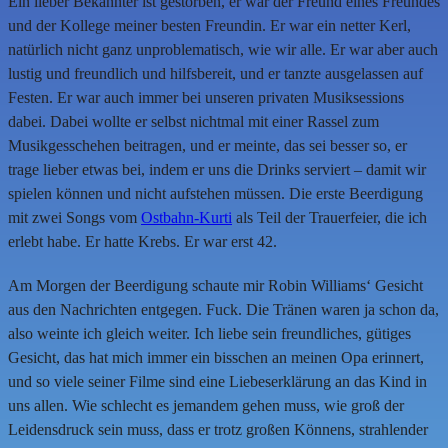
Ein lieber Bekannter ist gestorben, er war der Freund eines Freundes
und der Kollege meiner besten Freundin. Er war ein netter Kerl,
natürlich nicht ganz unproblematisch, wie wir alle. Er war aber auch
lustig und freundlich und hilfsbereit, und er tanzte ausgelassen auf
Festen. Er war auch immer bei unseren privaten Musiksessions
dabei. Dabei wollte er selbst nichtmal mit einer Rassel zum
Musikgesschehen beitragen, und er meinte, das sei besser so, er
trage lieber etwas bei, indem er uns die Drinks serviert – damit wir
spielen können und nicht aufstehen müssen. Die erste Beerdigung
mit zwei Songs vom
Ostbahn-Kurti
als Teil der Trauerfeier, die ich
erlebt habe. Er hatte Krebs. Er war erst 42.
Am Morgen der Beerdigung schaute mir Robin Williams‘ Gesicht
aus den Nachrichten entgegen. Fuck. Die Tränen waren ja schon da,
also weinte ich gleich weiter. Ich liebe sein freundliches, gütiges
Gesicht, das hat mich immer ein bisschen an meinen Opa erinnert,
und so viele seiner Filme sind eine Liebeserklärung an das Kind in
uns allen. Wie schlecht es jemandem gehen muss, wie groß der
Leidensdruck sein muss, dass er trotz großen Könnens, strahlender