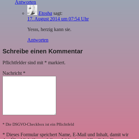
Antworten
Etosha
sagt:
17. August 2014 um 07:54 Uhr
Yesss, herzig kann sie.
Antworten
Schreibe einen Kommentar
Pflichtfelder sind mit
*
markiert.
Nachricht
*
* Die DSGVO-Checkbox ist ein Pflichtfeld
*
Dieses Formular speichert Name, E-Mail und Inhalt, damit wir