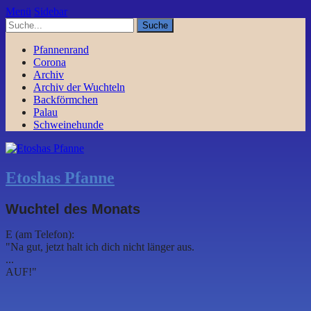
Menü
Sidebar
Pfannenrand
Corona
Archiv
Archiv der Wuchteln
Backförmchen
Palau
Schweinehunde
Etoshas Pfanne
Wuchtel des Monats
E (am Telefon):
"Na gut, jetzt halt ich dich nicht länger aus.
...
AUF!"