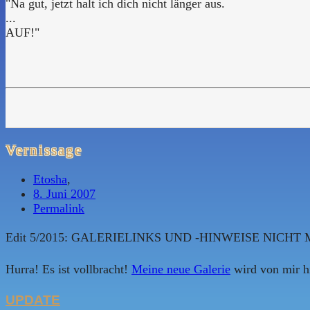
"Na gut, jetzt halt ich dich nicht länger aus.
...
AUF!"
Vernissage
Etosha
,
8. Juni 2007
Permalink
Edit 5/2015: GALERIELINKS UND -HINWEISE NICH
Hurra! Es ist vollbracht!
Meine neue Galerie
wird von mir hie
UPDATE