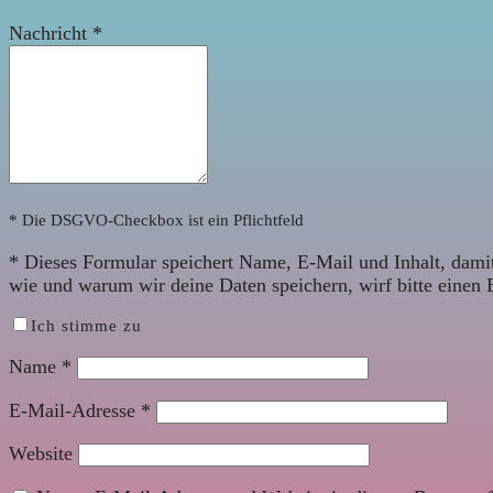
Nachricht
*
* Die DSGVO-Checkbox ist ein Pflichtfeld
*
Dieses Formular speichert Name, E-Mail und Inhalt, damit
wie und warum wir deine Daten speichern, wirf bitte einen 
Ich stimme zu
Name
*
E-Mail-Adresse
*
Website