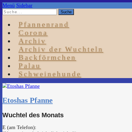
Menü
Sidebar
Pfannenrand
Corona
Archiv
Archiv der Wuchteln
Backförmchen
Palau
Schweinehunde
Etoshas Pfanne
Wuchtel des Monats
E (am Telefon):