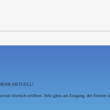
T MEHR AKTUELL!
rmit feierlich eröffnet. Sekt gibts am Eingang, der Eintritt ist